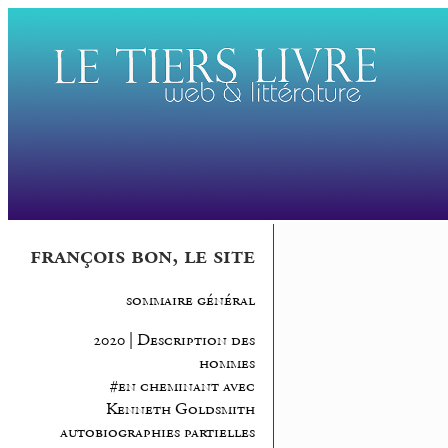
françois bon, le site
sommaire général
2020 | Description des
hommes
#en cheminant avec
Kenneth Goldsmith
autobiographies partielles