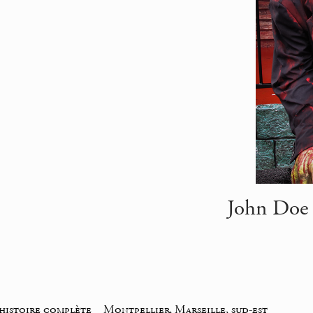
John Doe 
histoire complète
_
Montpellier, Marseille, sud-est