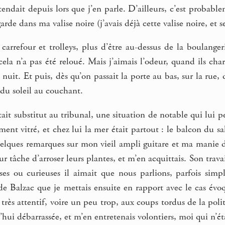
ttendait depuis lors que j’en parle. D’ailleurs, c’est probable
arde dans ma valise noire (j’avais déjà cette valise noire, et se
carrefour et trolleys, plus d’être au-dessus de la boulangeri
cela n’a pas été reloué. Mais j’aimais l’odeur, quand ils charg
a nuit. Et puis, dès qu’on passait la porte au bas, sur la rue
du soleil au couchant.
ait substitut au tribunal, une situation de notable qui lui p
ent vitré, et chez lui la mer était partout : le balcon du s
elques remarques sur mon vieil ampli guitare et ma manie de
ur tâche d’arroser leurs plantes, et m’en acquittais. Son trav
sses ou curieuses il aimait que nous parlions, parfois simp
de Balzac que je mettais ensuite en rapport avec le cas évoqu
si très attentif, voire un peu trop, aux coups tordus de la pol
d’hui débarrassée, et m’en entretenais volontiers, moi qui n’ét