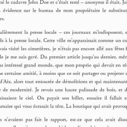
é le cadavre John Doe et c’était resté – anonyme il était, John
 évidence sur le bureau de mon propriétaire le substitut 
es.
gulièrement la presse locale – ces journaux m’indisposent, et
 à la presse locale. Cette ville m’apparaissait comme un co
vais visité les cimetières, je n’étais pas encore allé aux fête
ale je me suis gavé. Du premier article jusqu’au dernier, mêm
plus intéressé grand monde, que mon proprio qui devait en réd
 certaine amitié, à moins que ce soit partager ou projeter ce
 d’Aix, alors tout entourée de démolitions et qui maintenant 
de modernité. Je revois une haute palissade de bois, et de
ssaient le ciel. On payait son billet, ensuite il fallait e
maire qui vous écrasait la tête. La boutique qui avait provo
s n’avaient pas fait le rapport, est-ce que cela avait di