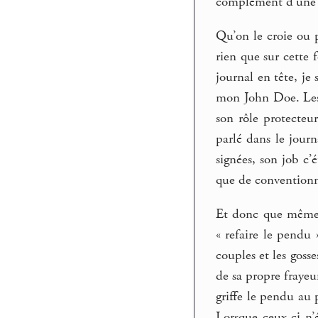
complément d’une n
Qu’on le croie ou p
rien que sur cette f
journal en tête, je 
mon John Doe. Les g
son rôle protecteu
parlé dans le journ
signées, son job c’
que de conventionne
Et donc que même un
« refaire le pendu 
couples et les gosse
de sa propre frayeu
griffe le pendu au 
Lorsque ceux-ci n’é