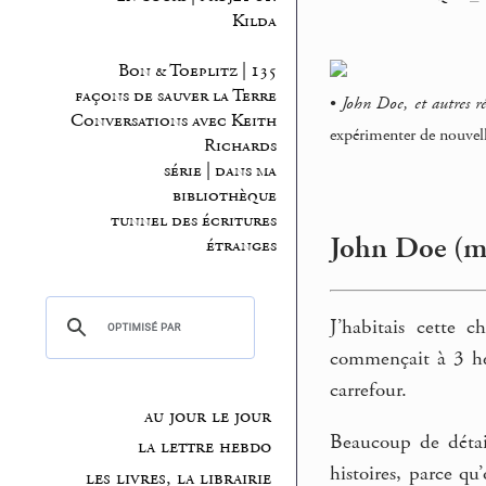
Kilda
Bon & Toeplitz | 135
façons de sauver la Terre
•
John Doe, et autres ré
Conversations avec Keith
expérimenter de nouvelle
Richards
série | dans ma
bibliothèque
tunnel des écritures
John Doe (me
étranges
J’habitais cette 
commençait à 3 heu
carrefour.
au jour le jour
Beaucoup de détail
la lettre hebdo
histoires, parce qu
les livres, la librairie