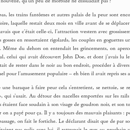
ouvelle, qu’un peu de morbide ne dissuadait pas ?
as, les trains fantômes et autres palais de la peur sont en
oire, laquelle restait deux mois en ville avant de se déplacer 
savais que c’était celle-ci, l’attraction western avec grossiss
osses en ressortaient rigolards, les couples en goguettes un 
r. Même du dehors on entendait les grincements, on aperce
al, celui qui avait découvert John Doe, et dont j’avais lu l
était de rester dans le noir au bon endroit, procéder à dive
l pour l’amusement populaire – eh bien il avait repris ses ac
e baraque à faire peur cela s’entretient, se nettoie, se repe
», qui s’usait. Au détour des nacelles emportées sur les rails
s étaient face soudain à son visage de goudron noir, et son tors
r on a payé pour ça. Il y a toujours des mauvais plaisants :
passage, on fait le fortiche. Le déclarant disait que de par so
taient pas polis avec lui, il rattrapait le gars au prochain 