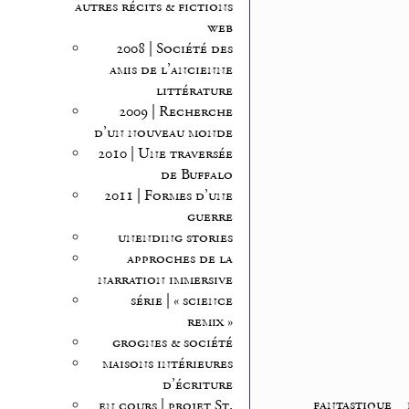
autres récits & fictions
web
2008 | Société des
amis de l’ancienne
littérature
2009 | Recherche
d’un nouveau monde
2010 | Une traversée
de Buffalo
2011 | Formes d’une
guerre
unending stories
approches de la
narration immersive
série | « science
remix »
grognes & société
maisons intérieures
d’écriture
fantastique
_
en cours | projet St.