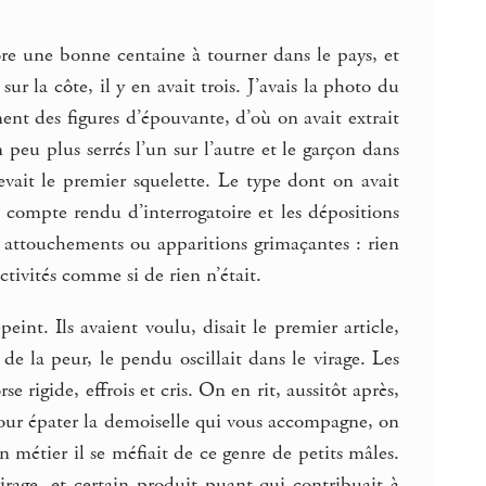
core une bonne centaine à tourner dans le pays, et
sur la côte, il y en avait trois. J’avais la photo du
ement des figures d’épouvante, d’où on avait extrait
peu plus serrés l’un sur l’autre et le garçon dans
vait le premier squelette. Le type dont on avait
e compte rendu d’interrogatoire et les dépositions
rs attouchements ou apparitions grimaçantes : rien
tivités comme si de rien n’était.
int. Ils avaient voulu, disait le premier article,
 de la peur, le pendu oscillait dans le virage. Les
e rigide, effrois et cris. On en rit, aussitôt après,
 pour épater la demoiselle qui vous accompagne, on
n métier il se méfiait de ce genre de petits mâles.
virage, et certain produit puant qui contribuait à