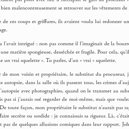
bien malencontreusement se retrouver sur les vêtements de l’a
se de ces coups et griffures, ils avaient voulu lui redonner u
age.
ça l’avait intrigué : non pas comme il l’imaginait de la bour
ne matière spongieuse, desséchée et fragile. Pour cela, qu’il a
e un vrai squelette ». Tu parles, d’un « vrai » squelette.
 de mon voisin et propriétaire, le substitut du procureur, 
ie autopsie, dans la salle où ils passent tous, les crimes d’au
d’autopsie avec photographies, quand on le transmet au substi
ais pas si j’aurais osé regarder de moi-même, mais que voulez-v
e. De toute façon, mon propriétaire le substitut n’aurait pas
ffaire secrète ou sordide : je connaissais sa rigueur. Là, c’éta
ent pas de quelques allusions comiques dans leur rapport. J