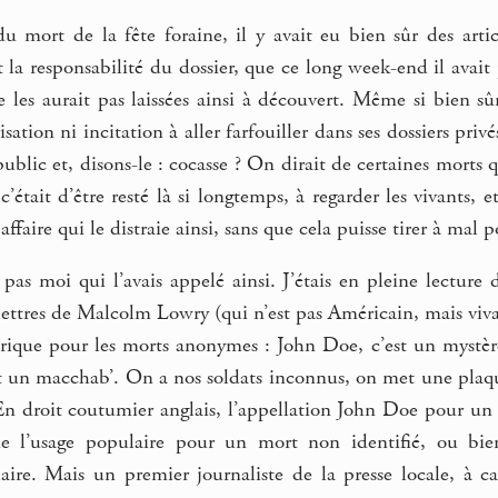
du mort de la fête foraine, il y avait eu bien sûr des arti
it la responsabilité du dossier, que ce long week-end il avai
ne les aurait pas laissées ainsi à découvert. Même si bien 
sation ni incitation à aller farfouiller dans ses dossiers pri
public et, disons-le : cocasse ? On dirait de certaines morts
’était d’être resté là si longtemps, à regarder les vivants,
ffaire qui le distraie ainsi, sans que cela puisse tirer à mal
pas moi qui l’avais appelé ainsi. J’étais en pleine lecture
es lettres de Malcolm Lowry (qui n’est pas Américain, mais viva
rique pour les morts anonymes : John Doe, c’est un mystè
 un macchab’. On a nos soldats inconnus, on met une pla
n droit coutumier anglais, l’appellation John Doe pour un p
de l’usage populaire pour un mort non identifié, ou bien
laire. Mais un premier journaliste de la presse locale, à