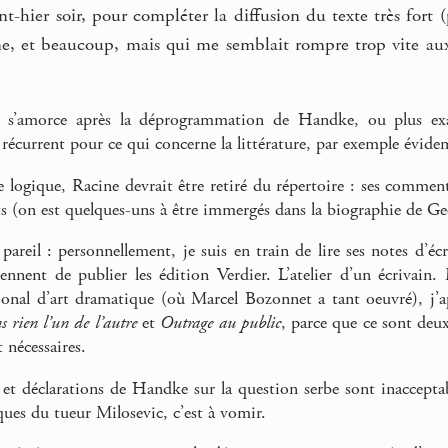
t-hier soir, pour compléter la diffusion du texte très fort 
, et beaucoup, mais qui me semblait rompre trop vite aux 
 s’amorce après la déprogrammation de Handke, ou plus exa
 récurrent pour ce qui concerne la littérature, par exemple évid
logique, Racine devrait être retiré du répertoire : ses commenta
ts (on est quelques-uns à être immergés dans la biographie de Geo
pareil : personnellement, je suis en train de lire ses notes d’écr
nnent de publier les édition Verdier. L’atelier d’un écrivain
ional d’art dramatique (où Marcel Bozonnet a tant oeuvré), j’
s rien l’un de l’autre
et
Outrage au public
, parce que ce sont de
 nécessaires.
s et déclarations de Handke sur la question serbe sont inacce
ques du tueur Milosevic, c’est à vomir.