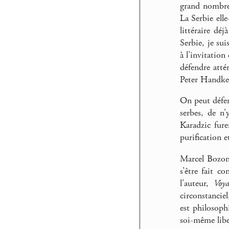
grand nombre 
La Serbie ell
littéraire dé
Serbie, je su
à l’invitation
défendre atté
Peter Handke 
On peut défen
serbes, de n
Karadzic fure
purification e
Marcel Bozonn
s’être fait c
l’auteur,
Voya
circonstancie
est philosoph
soi-même libe