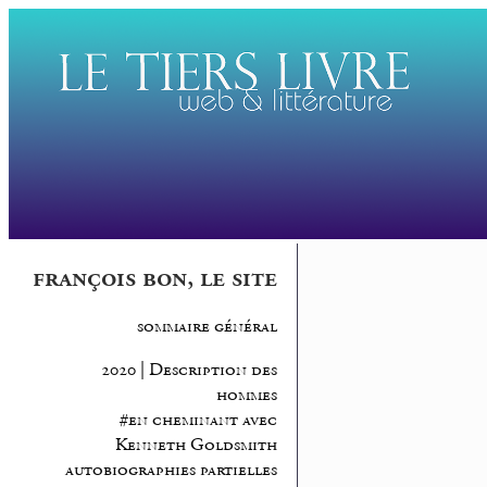
françois bon, le site
sommaire général
2020 | Description des
hommes
#en cheminant avec
Kenneth Goldsmith
autobiographies partielles