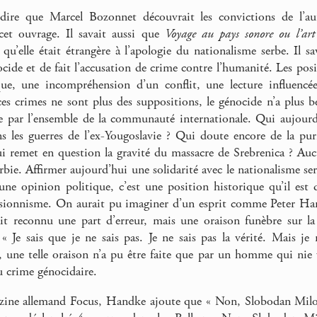
ire que Marcel Bozonnet découvrait les convictions de l’aute
et ouvrage. Il savait aussi que
Voyage au pays sonore ou l’art
 qu’elle était étrangère à l’apologie du nationalisme serbe. Il s
cide et de fait l’accusation de crime contre l’humanité. Les posit
ique, une incompréhension d’un conflit, une lecture influenc
es crimes ne sont plus des suppositions, le génocide n’a plus 
ue par l’ensemble de la communauté internationale. Qui aujourd
s les guerres de l’ex-Yougoslavie ? Qui doute encore de la pu
i remet en question la gravité du massacre de Srebrenica ? Au
rbie. Affirmer aujourd’hui une solidarité avec le nationalisme se
 une opinion politique, c’est une position historique qu’il est
sionnisme. On aurait pu imaginer d’un esprit comme Peter Handk
ait reconnu une part d’erreur, mais une oraison funèbre sur l
« Je sais que je ne sais pas. Je ne sais pas la vérité. Mais je r
, une telle oraison n’a pu être faite que par un homme qui nie 
u crime génocidaire.
zine allemand Focus, Handke ajoute que « Non, Slobodan Milose