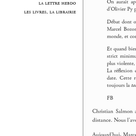
On aurait ap
la lettre hebdo
d’Olivier Py p
les livres, la librairie
Débat dont on
Marcel Bozon
monde, et co
Et quand bien
strict minim
plus violente
La réflexion
date. Cette r
toujours la
ta
FB
Christian Salmon 
distance. Nous l’av
Aujourd’hui, Marce