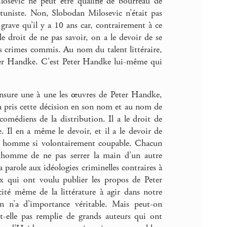
osevic ne peut être qualifié de bourreau de
tuniste. Non, Slobodan Milosevic n’était pas
 grave qu’il y a 10 ans car, contrairement à ce
e droit de ne pas savoir, on a le devoir de se
es crimes commis. Au nom du talent littéraire,
ter Handke. C’est Peter Handke lui-même qui
nsure une à une les œuvres de Peter Handke,
 a pris cette décision en son nom et au nom de
comédiens de la distribution. Il a le droit de
. Il en a même le devoir, et il a le devoir de
 un homme si volontairement coupable. Chacun
n homme de ne pas serrer la main d’un autre
 parole aux idéologies criminelles contraires à
x qui ont voulu publier les propos de Peter
ité même de la littérature à agir dans notre
n n’a d’importance véritable. Mais peut-on
-elle pas remplie de grands auteurs qui ont