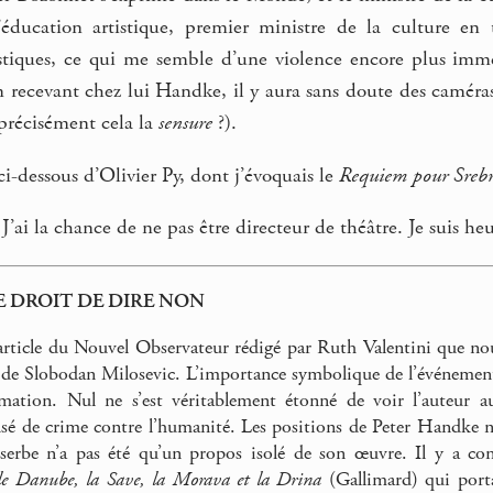
éducation artistique, premier ministre de la culture en tit
stiques, ce qui me semble d’une violence encore plus immé
 recevant chez lui Handke, il y aura sans doute des caméras (
 précisément cela la
sensure
?).
e ci-dessous d’Olivier Py, dont j’évoquais le
Requiem pour Srebr
 J’ai la chance de ne pas être directeur de théâtre. Je suis he
, LE DROIT DE DIRE NON
article du Nouvel Observateur rédigé par Ruth Valentini que no
 de Slobodan Milosevic. L’importance symbolique de l’événement e
ormation. Nul ne s’est véritablement étonné de voir l’auteur a
usé de crime contre l’humanité. Les positions de Peter Handke n’o
 serbe n’a pas été qu’un propos isolé de son œuvre. Il y a co
 le Danube, la Save, la Morava et la Drina
(Gallimard) qui porta