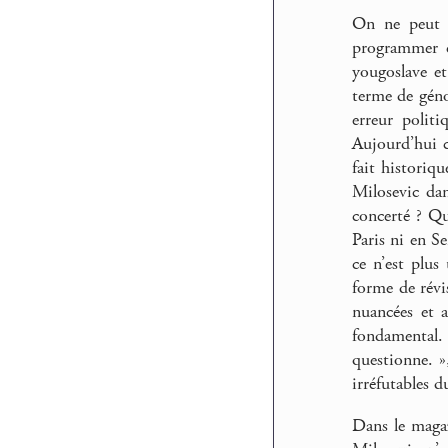
On ne peut d
programmer c
yougoslave et
terme de géno
erreur polit
Aujourd’hui c
fait historiq
Milosevic dan
concerté ? Qu
Paris ni en Se
ce n’est plus
forme de révi
nuancées et 
fondamental. 
questionne. »
irréfutables d
Dans le maga