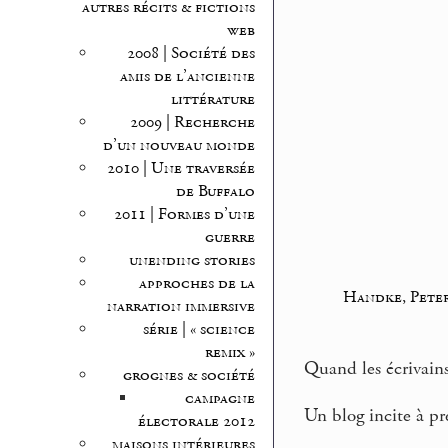
autres récits & fictions
web
2008 | Société des
amis de l’ancienne
littérature
2009 | Recherche
d’un nouveau monde
2010 | Une traversée
de Buffalo
2011 | Formes d’une
guerre
unending stories
approches de la
Handke, Pete
narration immersive
série | « science
remix »
Quand les écrivains
grognes & société
campagne
Un blog incite à pr
électorale 2012
maisons intérieures