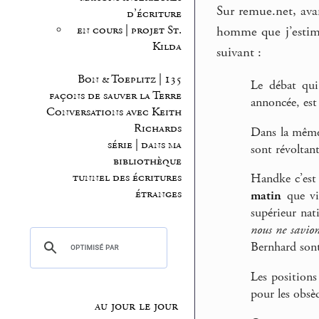
Sur remue.net, avan
d’écriture
en cours | projet St.
homme que j’estime
Kilda
suivant :
Bon & Toeplitz | 135
Le débat qui
façons de sauver la Terre
annoncée, est
Conversations avec Keith
Richards
Dans la même 
série | dans ma
sont révoltan
bibliothèque
tunnel des écritures
Handke c’est 
étranges
matin
que vie
supérieur nat
nous ne savion
Bernhard sont
Les position
pour les obsè
au jour le jour