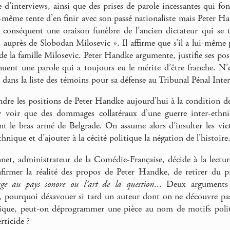
d’interviews, ainsi que des prises de parole incessantes qui fon
e-même tente d’en finir avec son passé nationaliste mais Peter Ha
jà conséquent une oraison funèbre de l’ancien dictateur qui se 
is auprès de Slobodan Milosevic ». Il affirme que s’il a lui-même 
 de la famille Milosevic. Peter Handke argumente, justifie ses posi
nuent une parole qui a toujours eu le mérite d’être franche. N’
dans la liste des témoins pour sa défense au Tribunal Pénal Inte
dre les positions de Peter Handke aujourd’hui à la condition de n
’y voir que des dommages collatéraux d’une guerre inter-eth
nt le bras armé de Belgrade. On assume alors d’insulter les vict
thnique et d’ajouter à la cécité politique la négation de l’histoire
et, administrateur de la Comédie-Française, décide à la lecture
onfirmer la réalité des propos de Peter Handke, de retirer du
ge au pays sonore ou l’art de la question
... Deux arguments 
l, pourquoi désavouer si tard un auteur dont on ne découvre pas
ique, peut-on déprogrammer une pièce au nom de motifs politiq
rticide ?