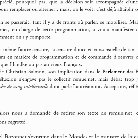
précié, pourquoi pas, que la décision soit accompagnée d’
our remplacer ou alterner : mais, on le voit, c’est déjà affaiblir
 se passerait, tant il y a de fronts où parler, se mobiliser. M
net, en charge de cette programmation, a voulu manifester cet
mment on s’y comporte.
 même l’autre censure, la censure douce et consensuelle de tant
um en matière de programmation et de commande d’oeuvres d’
, que Handke ou pas au vieux Français.
 de Christian Salmon, son implication dans le
Parlement des E
éflexion n’engage pas le collectif remue.net, mais débat trop g
che de sang intellectuelle
dont parle Lautréamont. Acceptons, réfléc
alors nous a demandé de retirer son texte de remue.net,
ons regretté.
l Bozonnet s’exprime dans le Monde, et le ministre de la c