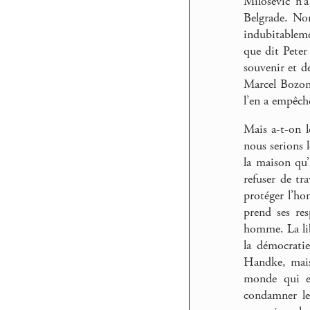
Milosevic n’
Belgrade. No
indubitableme
que dit Peter
souvenir et d
Marcel Bozon
l’en a empêch
Mais a-t-on 
nous serions 
la maison qu’
refuser de tr
protéger l’ho
prend ses re
homme. La lib
la démocrati
Handke, mais 
monde qui es
condamner le