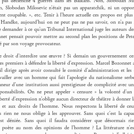
a pas déclenché 4 guerres dans les Balkans. Non, Slobodan Mil
n, Slobodan Milosevic n’était pas un apparatchik, ni un oppor
nt coupable. », etc. Tenir à l’heure actuelle ces propos est plus
 Handke, aujourd’hui on ne peut pas ne pas savoir, on n’a pas l
e demander à ce qu’un Tribunal International juge les auteurs d
net pensait pouvoir mettre au second plan les positions de Pe
é par son voyage provocateur.
le droit d’interdire une œuvre ? Si demain un gouvernement ce
les premiers à défendre la liberté d’expression. Marcel Bozonnet
il dirige après avoir consulté le comité d’administration et les 
availler avec un homme qui fait l’apologie du nationalisme serbe
nneur d’une institution aussi prestigieuse de complicité avec
sponsabilités. On ne peut appeler « censure » la volonté d’u
erté d’expression n’oblige aucun directeur de théâtre à donner la
e et aux droits de l’homme. Nous respectons la liberté de ceu
rien ne nous oblige à les approuver. Sans quoi c’est la capac
t déniée. Sans quoi il faudra considérer que désormais rie
 poète au nom des opinions de l’homme ? La littérature n’est