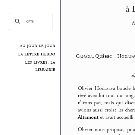
à 
é
au jour le jour
la lettre hebdo
Canada, Québec
_
Hodasav
les livres, la
librairie
d
Olivier Hodasava boucle 
rêvé avec lui tout du long
n’irons pas, mais qui dis
avions aussi croisé les ch
Altamont
et avait accueil
Olivier nous propose, pour