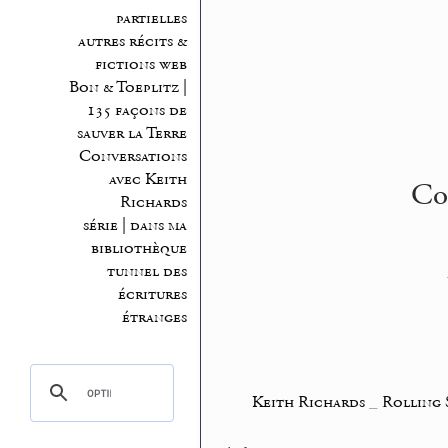
partielles
autres récits &
fictions web
Bon & Toeplitz |
135 façons de
sauver la Terre
Conversations
avec Keith
Con
Richards
série | dans ma
bibliothèque
tunnel des
écritures
étranges
Keith Richards
_
Rolling 