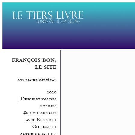
françois bon,
le site
sommaire général
2020
| Description des
hommes
#en cheminant
avec Kenneth
Goldsmith
autobiographies