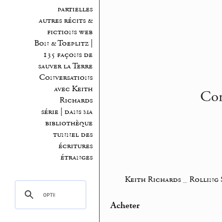
partielles
autres récits &
fictions web
Bon & Toeplitz |
135 façons de
sauver la Terre
Conversations
avec Keith
Con
Richards
série | dans ma
bibliothèque
tunnel des
écritures
étranges
Keith Richards
_
Rolling 
Acheter