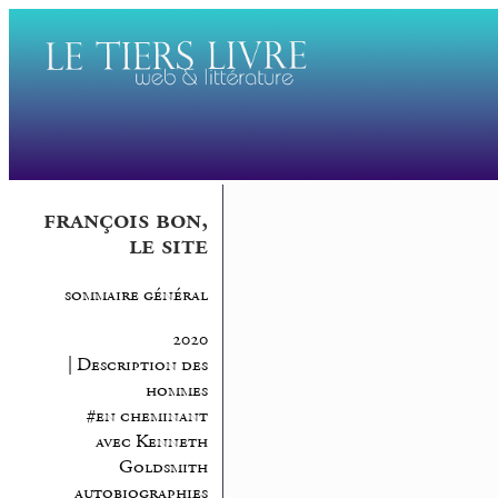
françois bon,
le site
sommaire général
2020
| Description des
hommes
#en cheminant
avec Kenneth
Goldsmith
autobiographies