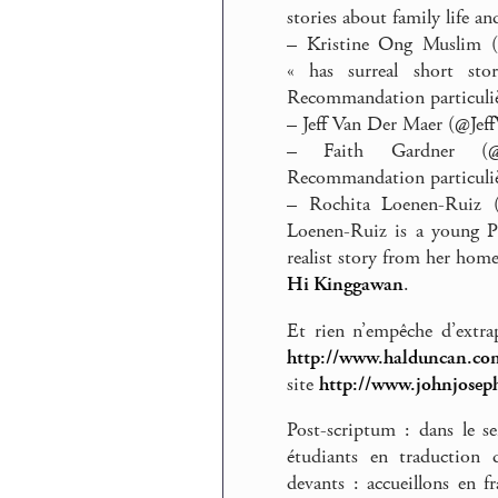
stories about family life an
–
Kristine Ong Muslim (@
« has surreal short st
Recommandation particuli
–
Jeff Van Der Maer (@Jef
–
Faith Gardner (@
Recommandation particuli
–
Rochita Loenen-Ruiz (
Loenen-Ruiz is a young Ph
realist story from her hom
Hi Kinggawan
.
Et rien n’empêche d’extra
http://www.halduncan.co
site
http://www.johnjose
Post-scriptum : dans le s
étudiants en traduction
devants : accueillons en 