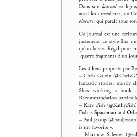
Dans son
Journal
en ligne,
aussi les surréalistes, ou C
obscure
, qui paraît sous son
Ce journal est une écritur
justement ce style-flux q
qu’on laisse. Régal pour 
quatre fragments d’un journ
Les 8 liens proposés par Be
–
Chris Galvin (@ChrisGN
fantastic stories, mostly s
She’s working a book a
Recommandation particuli
–
Katy Fish (@KathyFish)
Fish is
Spaceman
and
Orl
–
Paul Jessup (@pauljessup)
is my favorite ».
–
Matthew Salesses (@sal