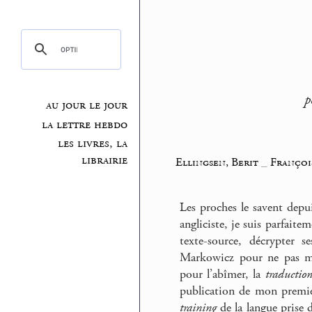
p
au jour le jour
la lettre hebdo
les livres, la
librairie
Ellingsen, Berit
_
Françoi
Les proches le savent depu
angliciste, je suis parfait
texte-source, décrypter s
Markowicz pour ne pas me
pour l’abîmer, la
traductio
publication de mon premier
training
de la langue prise 