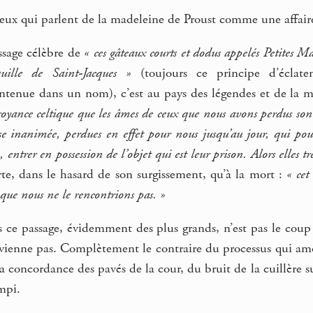
 ceux qui parlent de la madeleine de Proust comme une affai
ssage célèbre de
« ces gâteaux courts et dodus appelés Petites M
uille de Saint-Jacques »
(toujours ce principe d’éclate
ntenue dans un nom), c’est au pays des légendes et de la mo
croyance celtique que les âmes de ceux que nous avons perdus sont
se inanimée, perdues en effet pour nous jusqu’au jour, qui po
e, entrer en possession de l’objet qui est leur prison. Alors elles 
e, dans le hasard de son surgissement, qu’à la mort :
« cet
que nous ne le rencontrions pas. »
s ce passage, évidemment des plus grands, n’est pas le cou
dvienne pas. Complètement le contraire du processus qui a
 concordance des pavés de la cour, du bruit de la cuillère sur
mpi.