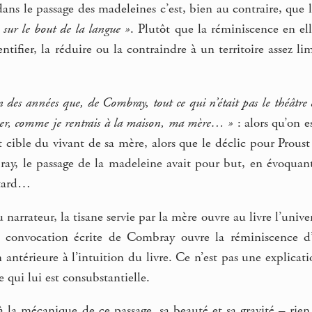
dans le passage des madeleines c’est, bien au contraire, que l
 sur le bout de la langue »
. Plutôt que la réminiscence en ell
dentifier, la réduire ou la contraindre à un territoire assez
en des années que, de Combray, tout ce qui n’était pas le théâtre
er, comme je rentrais à la maison, ma mère… »
: alors qu’on e
t cible du vivant de sa mère, alors que le déclic pour Proust
ray, le passage de la madeleine avait pour but, en évoquant
 tard…
narrateur, la tisane servie par la mère ouvre au livre l’uni
la convocation écrite de Combray ouvre la réminiscence d
ntérieure à l’intuition du livre. Ce n’est pas une explicat
qui lui est consubstantielle.
 à la mécanique de ce passage, sa beauté et sa gravité – ri