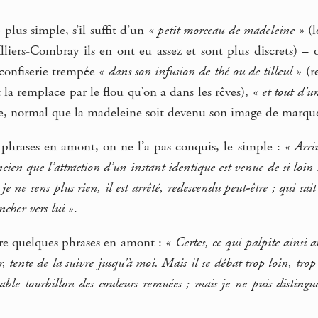
plus simple, s’il suffit d’un
« petit morceau de madeleine »
(l
lliers-Combray ils en ont eu assez et sont plus discrets) –
 confiserie trempée
« dans son infusion de thé ou de tilleul »
(r
la remplace par le flou qu’on a dans les rêves),
« et tout d’u
le, normal que la madeleine soit devenu son image de marque,
 phrases en amont, on ne l’a pas conquis, le simple :
« Arriv
ncien que l’attraction d’un instant identique est venue de si loin 
e ne sens plus rien, il est arrêté, redescendu peut-être ; qui sait
cher vers lui »
.
re quelques phrases en amont :
« Certes, ce qui palpite ainsi a
ur, tente de la suivre jusqu’à moi. Mais il se débat trop loin, trop
ssable tourbillon des couleurs remuées ; mais je ne puis distin