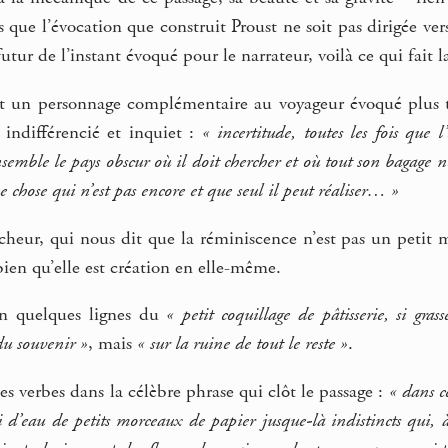
s que l’évocation que construit Proust ne soit pas dirigée ver
futur de l’instant évoqué pour le narrateur, voilà ce qui fait
t un personnage complémentaire au voyageur évoqué plus tôt
 indifférencié et inquiet :
« incertitude, toutes les fois que 
nsemble le pays obscur où il doit chercher et où tout son bagage ne
e chose qui n’est pas encore et que seul il peut réaliser… »
ercheur, qui nous dit que la réminiscence n’est pas un petit 
bien qu’elle est création en elle-même.
en quelques lignes du
« petit coquillage de pâtisserie, si gra
du souvenir »
, mais
« sur la ruine de tout le reste »
.
s verbes dans la célèbre phrase qui clôt le passage :
« dans c
 d’eau de petits morceaux de papier jusque-là indistincts qui, à 