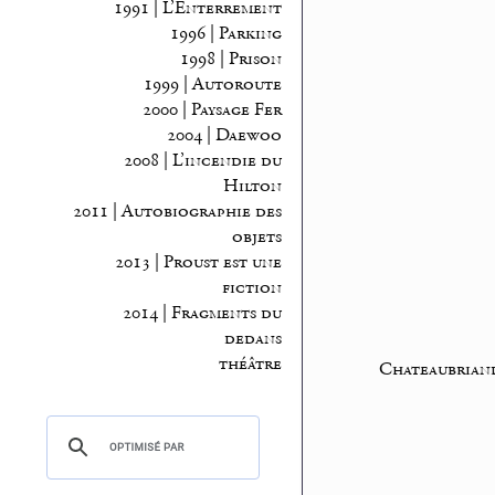
1991 | L’Enterrement
1996 | Parking
1998 | Prison
1999 | Autoroute
2000 | Paysage Fer
2004 | Daewoo
2008 | L’incendie du
Hilton
2011 | Autobiographie des
objets
2013 | Proust est une
fiction
2014 | Fragments du
dedans
théâtre
Chateaubriand