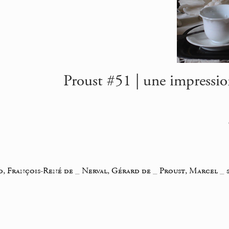
Proust #51 | une impressio
, François-René de
_
Nerval, Gérard de
_
Proust, Marcel
_