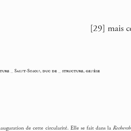
[29] mais c
iture
_
Saint-Simon, duc de
_
structure, genèse
auguration de cette circularité. Elle se fait dans la
Recherch