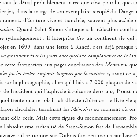
e tout le détail probablement parce que c’est pour lui questi
ier jet, dans la marge de son exemplaire recopié du Dangeau
uments d’écriture vive et tranchée, souvent plus acérée que
oires
. Quand Saint-Simon s’attaque à la rédaction continu
joue rythmiquement : il interprète
live
un continent-vie qui n
ojet en 1699, dans une lettre à Rancé, c’est déjà presque 
va grossissant tous les jours avec quelque complaisance de le lai
par cette fascination aux pages conclusives des
Mémoires
, qu
e n’ai pu les éviter, emporté toujours par la matière »
, avant ce
« 
it sur la photographie, alors qu’il laisse 7 000 plaques de ver
de l’accident qui l’asphyxie à soixante-deux ans, Proust ne
uoi trente-quatre fois il fait directe référence : le livre-vie
façon circulaire, terminant les
Mémoires
au moment où on com
nent déjà écrit. Mais cette figure du recommencement, Pro
e l’absolutisme radicalisé de Saint-Simon fait de l’ensembl
ignage : il se trompe sur Dubois (un peu moins sur Law ?) 