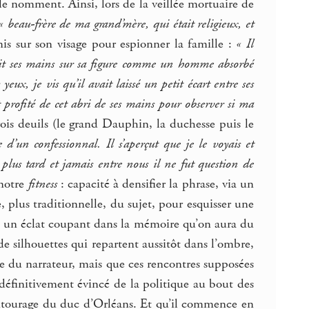
le nomment. Ainsi, lors de la veillée mortuaire de
« beau-frère de ma grand’mère, qui était religieux, et
 mis sur son visage pour espionner la famille :
« Il
oignit ses mains sur sa figure comme un homme absorbé
ux, je vis qu’il avait laissé un petit écart entre ses
 profité de cet abri de ses mains pour observer si ma
ois deuils (le grand Dauphin, la duchesse puis le
’un confessionnal. Il s’aperçut que je le voyais et
vu plus tard et jamais entre nous il ne fut question de
 notre
fitness
: capacité à densifier la phrase, via un
, plus traditionnelle, du sujet, pour esquisser une
mme un éclat coupant dans la mémoire qu’on aura du
de silhouettes qui repartent aussitôt dans l’ombre,
vie du narrateur, mais que ces rencontres supposées
 définitivement évincé de la politique au bout des
’entourage du duc d’Orléans. Et qu’il commence en