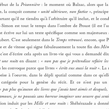
début de la
Prisonnière
: le moment où Balzac, alors que l
ée, la conçoit comme
« unité ultérieure, non factice »
, principe
ant qu’il ne tiendra qu’à l’arbitraire qu’il inclut, et le cond
t-Simon est tout le temps dans l’ombre de Proust (il est l’u
t écrive sur lui un texte spécifique comme son majestueux a
aubert. C’est seulement dans le
Temps retrouvé
, encore, que P
e et de vitesse qui signe fabuleusement la toute fin des
Mém
 c’est d’écrire cela après un livre-vie qui vous a demandé di
t une nuits
en disant :
« non pas que je prétendisse refaire le
s les convoque parce que livres
« écrits eux aussi la nuit »
. La 
orise à l’oeuvre, dans le dépli spatial comme dans ce qu’el
 catégorie pour la genèse du récit. Et ce n’est pas un
 pas plus qu’aucun des livres que j’avais tant aimés et desquels
ours, je ne pouvais sans horreur imaginer une oeuvre qui serait
tion induit par les
Mille et une nuits
: Shéhérazade a donné n