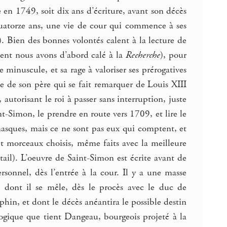
 en 1749, soit dix ans d’écriture, avant son décès
-quatorze ans, une vie de cour qui commence à ses
). Bien des bonnes volontés calent à la lecture de
ent nous avons d’abord calé à la
Recherche
), pour
minuscule, et sa rage à valoriser ses prérogatives
te de son père qui se fait remarquer de Louis XIII
 autorisant le roi à passer sans interruption, juste
t-Simon, le prendre en route vers 1709, et lire le
masques, mais ce ne sont pas eux qui comptent, et
 et morceaux choisis, même faits avec la meilleure
il). L’oeuvre de Saint-Simon est écrite avant de
rsonnel, dès l’entrée à la cour. Il y a une masse
es dont il se mêle, dès le procès avec le duc de
n, et dont le décès anéantira le possible destin
logique que tient Dangeau, bourgeois projeté à la