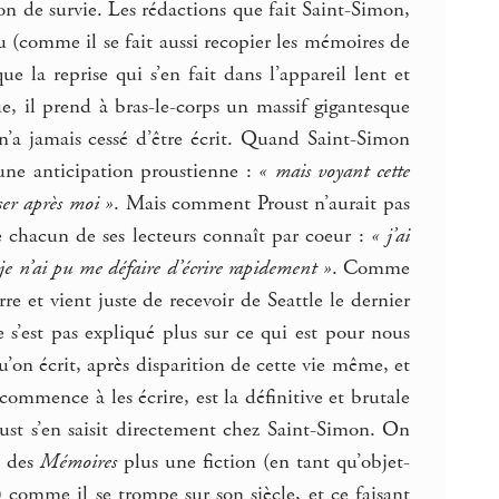
on de survie. Les rédactions que fait Saint-Simon,
 (comme il se fait aussi recopier les mémoires de
 la reprise qui s’en fait dans l’appareil lent et
e, il prend à bras-le-corps un massif gigantesque
’a jamais cessé d’être écrit. Quand Saint-Simon
une anticipation proustienne :
« mais voyant cette
sser après moi »
. Mais comment Proust n’aurait pas
e chacun de ses lecteurs connaît par coeur :
« j’ai
je n’ai pu me défaire d’écrire rapidement »
. Comme
re et vient juste de recevoir de Seattle le dernier
 s’est pas expliqué plus sur ce qui est pour nous
 qu’on écrit, après disparition de cette vie même, et
mence à les écrire, est la définitive et brutale
ust s’en saisit directement chez Saint-Simon. On
e des
Mémoires
plus une fiction (en tant qu’objet-
comme il se trompe sur son siècle, et ce faisant