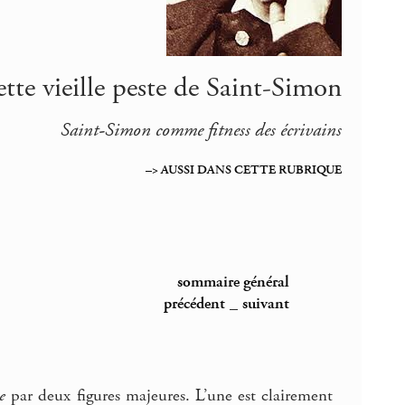
ette vieille peste de Saint-Simon
Saint-Simon comme fitness des écrivains
–> AUSSI DANS CETTE RUBRIQUE
sommaire général
précédent
_
suivant
e
par deux figures majeures. L’une est clairement