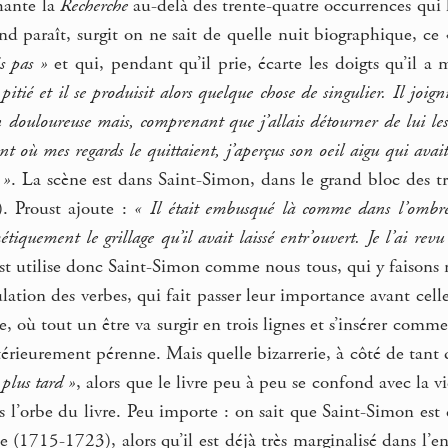
hante la
Recherche
au-delà des trente-quatre occurrences qui 
d paraît, surgit on ne sait de quelle nuit biographique, ce
s pas »
et qui, pendant qu’il prie, écarte les doigts qu’il a
pitié et il se produisit alors quelque chose de singulier. Il j
douloureuse mais, comprenant que j’allais détourner de lui les ye
t où mes regards le quittaient, j’aperçus son oeil aigu qui avait
 »
. La scène est dans Saint-Simon, dans le grand bloc des tr
. Proust ajoute :
« Il était embusqué là comme dans l’ombre d
étiquement le grillage qu’il avait laissé entr’ouvert. Je l’ai re
t utilise donc Saint-Simon comme nous tous, qui y faisons
ulation des verbes, qui fait passer leur importance avant celle
e, où tout un être va surgir en trois lignes et s’insérer co
ntérieurement pérenne. Mais quelle bizarrerie, à côté de tant 
 plus tard »
, alors que le livre peu à peu se confond avec la 
s l’orbe du livre. Peu importe : on sait que Saint-Simon est
e (1715-1723), alors qu’il est déjà très marginalisé dans l