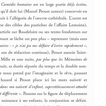
a
Comédie humaine
est en large partie déjà écrite,
 qu’il doit lui (Marcel Proust auteur) concevoir en
uit à l’allégorie de l’oeuvre-cathédrale. L’autre est
ne des cibles des pastiches de l’affaire Lemoine),
rticle sur Baudelaire ou ses textes fondateurs sur
roust se lâche un peu plus – reprenant (mais sans
oires
:
« je n’ai pu me défaire d’écrire rapidement »
,
x ans de rédaction continue), Proust associe Saint-
s
Mille et une nuits
, pas plus que les
Mémoires
de
nuit, sa durée séparée du temps et la double non-
le nous prend par l’imaginaire et le rêve, passant
 hasard si Proust place ici les mots
naïveté
et
, dans ma naïveté d’enfant, superstitieusement attaché
 différente »
. Passons sur la figure de déplacement
aissance à ses enfants, la conjuration se défait.