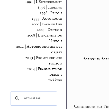
1991 | L’Enterrement
1996 | Parking
1998 | Prison
1999 | Autoroute
2000 | Paysage Fer
2004 | Daewoo
2008 | L’incendie du
Hilton
2011 | Autobiographie des
objets
2013 | Proust est une
écrivains, écr
fiction
2014 | Fragments du
dedans
théâtre
Continuons sur l’in