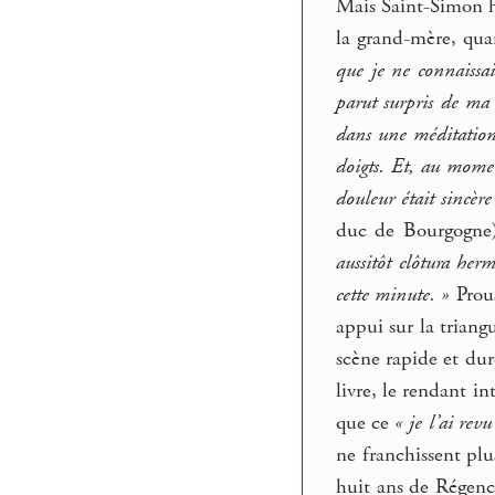
Mais Saint-Simon 
la grand-mère, quan
que je ne connaissai
parut surpris de ma 
dans une méditation 
doigts. Et, au momen
douleur était sincère
duc de Bourgogne)
aussitôt clôtura herm
cette minute. »
Prous
appui sur la triang
scène rapide et dur
livre, le rendant i
que ce
« je l’ai revu
ne franchissent plu
huit ans de Régenc