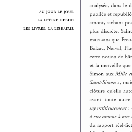
analysée, dans le 
au jour le jour
publiée et republi
la lettre hebdo
amont, sachant pourt
les livres, la librairie
plus discrète. Sain
mais sans que Prous
Balzac, Nerval, Fl
cette notion de hât
et la merveille que
Simon aux
Mille e
Saint-Simon »
, mai
clôture qu’elle aut
avant toute autre
superstitieusement
:
«
à eux comme à mes am
du rapport réel-fic