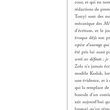
cour, et qui en not
rédactions de prem
Torcy) sont des mon
mécanique des
Mém
d’écriture, et le 
évoque déjà son pr
espèce d’ouvrage qui 
été pris lui aussi 
senti ces défauts ; j
Zola n’a jamais écr
modèle Kodak, lors 
une évidence, et à q
qui la remplace de 
bascule d’un conti
sait aujourd’hui qu
langue) qu’un témo