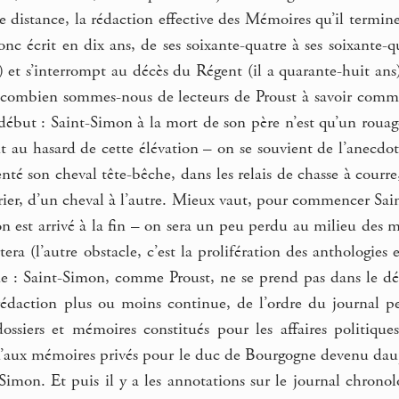
e distance, la rédaction effective des Mémoires qu’il termine
onc écrit en dix ans, de ses soixante-quatre à ses soixante
 et s’interrompt au décès du Régent (il a quarante-huit ans
 combien sommes-nous de lecteurs de Proust à savoir comm
but : Saint-Simon à la mort de son père n’est qu’un rouage 
t au hasard de cette élévation – on se souvient de l’anecdo
nté son cheval tête-bêche, dans les relais de chasse à courre,
trier, d’un cheval à l’autre. Mieux vaut, pour commencer Sain
n est arrivé à la fin – on sera un peu perdu au milieu des 
era (l’autre obstacle, c’est la prolifération des anthologies
 : Saint-Simon, comme Proust, ne se prend pas dans le déta
 rédaction plus ou moins continue, de l’ordre du journal pe
dossiers et mémoires constitués pour les affaires politiqu
aux mémoires privés pour le duc de Bourgogne devenu dauphi
Simon. Et puis il y a les annotations sur le journal chrono