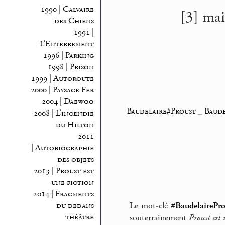
1990 | Calvaire
[3] mai
des Chiens
1991 |
L’Enterrement
1996 | Parking
1998 | Prison
1999 | Autoroute
2000 | Paysage Fer
2004 | Daewoo
Baudelaire#Proust
_
Baude
2008 | L’incendie
du Hilton
2011
| Autobiographie
des objets
2013 | Proust est
une fiction
2014 | Fragments
Le mot-clé
#BaudelairePro
du dedans
théâtre
souterrainement
Proust est 