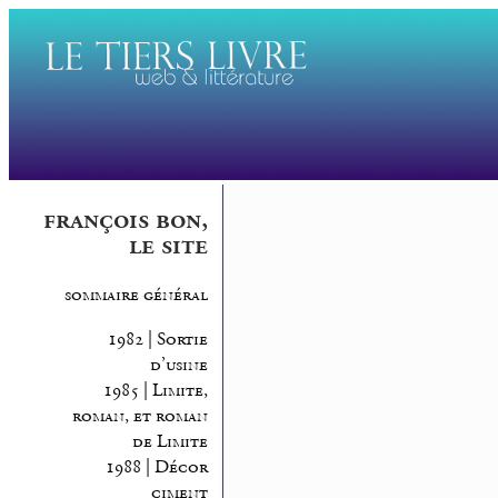
françois bon,
le site
sommaire général
1982 | Sortie
d’usine
1985 | Limite,
roman, et roman
de Limite
1988 | Décor
ciment