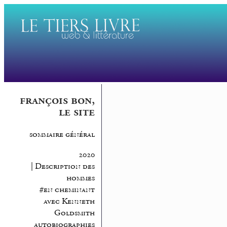
françois bon,
le site
sommaire général
2020
| Description des
hommes
#en cheminant
avec Kenneth
Goldsmith
autobiographies