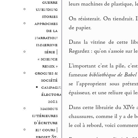
guerre
leurs machines de plastique, le
unending
stories
On résisterait. On tiendrait. I
approches
de papier.
de la
narration
Dans la vitrine de cette li
immersive
Regardez : qu’on s’assoie sur les
série |
« science
L’important c’est la pile, c’est
remix »
grognes &
fameuse
bibliothèque de Babel
société
se l’approprient sous préte
campagne
épaisseur, et une reliure qui les
électorale
2012
Dans cette librairie du XIVe 
maisons
intérieures
chaussures, comme il y a de b
d’écriture
le col à rebord, voici comment 
en cours |
projet St.