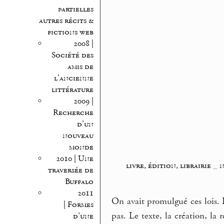
partielles
autres récits &
fictions web
2008 |
Société des
amis de
l’ancienne
littérature
2009 |
Recherche
d’un
nouveau
monde
2010 | Une
livre, édition, librairie
_
traversée de
Buffalo
2011
On avait promulgué ces lois. Il
| Formes
pas. Le texte, la création, la 
d’une