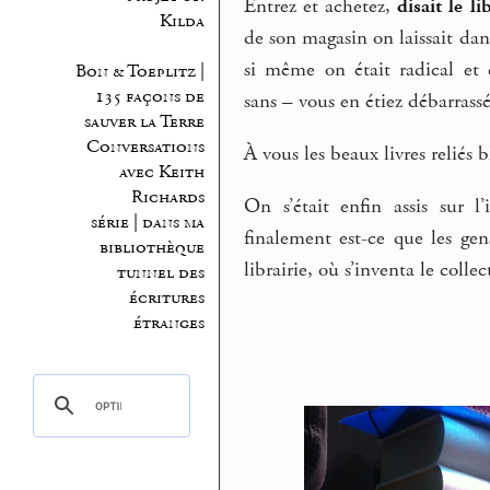
Entrez et achetez,
disait le li
Kilda
de son magasin on laissait dan
si même on était radical et 
Bon & Toeplitz |
135 façons de
sans – vous en étiez débarrass
sauver la Terre
Conversations
À vous les beaux livres reliés 
avec Keith
Richards
On s’était enfin assis sur 
série | dans ma
finalement est-ce que les gens
bibliothèque
librairie, où s’inventa le collec
tunnel des
écritures
étranges