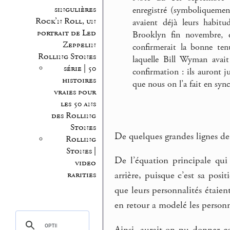
singulières
enregistré (symboliquemen
Rock’n Roll, un
avaient déjà leurs habit
portrait de Led
Brooklyn fin novembre, 
Zeppelin
confirmerait la bonne ten
Rolling Stones
laquelle Bill Wyman avait
série | 50
confirmation : ils auront j
histoires
que nous on l’a fait en syn
vraies pour
les 50 ans
des Rolling
Stones
De quelques grandes lignes de
Rolling
Stones |
De l’équation principale qui 
video
rarities
arrière, puisque c’est sa posit
que leurs personnalités étaien
en retour a modelé les personna