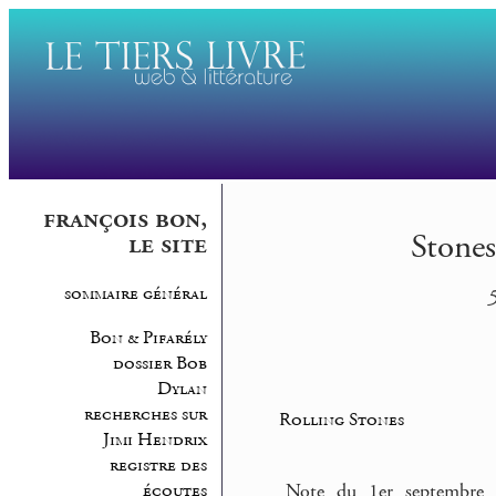
françois bon,
Stones
le site
sommaire général
5
Bon & Pifarély
dossier Bob
Dylan
recherches sur
Rolling Stones
Jimi Hendrix
registre des
écoutes
Note du 1er septembre 2