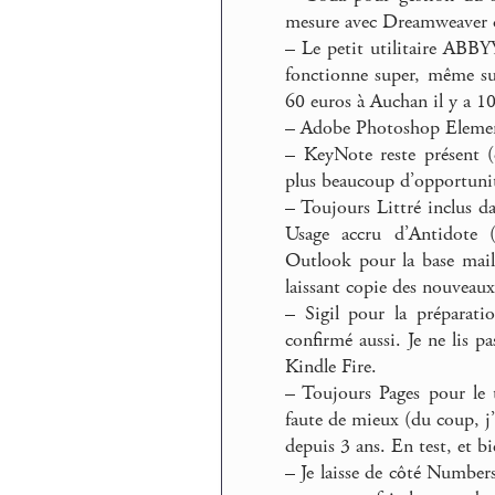
mesure avec Dreamweaver qu
–
Le petit utilitaire ABBYY
fonctionne super, même s
60 euros à Auchan il y a 1
–
Adobe Photoshop Elements
–
KeyNote reste présent (e
plus beaucoup d’opportunit
–
Toujours Littré inclus da
Usage accru d’Antidote 
Outlook pour la base mail
laissant copie des nouveaux 
–
Sigil pour la préparati
confirmé aussi. Je ne lis p
Kindle Fire.
–
Toujours Pages pour le 
faute de mieux (du coup, j’
depuis 3 ans. En test, et bi
–
Je laisse de côté Numbers,