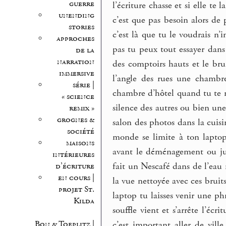
guerre
l’écriture chasse et si elle te
unending
c’est que pas besoin alors de 
stories
c’est là que tu le voudrais n
approches
pas tu peux tout essayer dans
de la
narration
des comptoirs hauts et le bru
immersive
l’angle des rues une chambre
série |
chambre d’hôtel quand tu te ré
« science
silence des autres ou bien une
remix »
grognes &
salon des photos dans la cuisi
société
monde se limite à ton lapto
maisons
avant le déménagement ou ju
intérieures
fait un Nescafé dans de l’eau 
d’écriture
en cours |
la vue nettoyée avec ces bruits
projet St.
laptop tu laisses venir une ph
Kilda
souffle vient et s’arrête l’écr
Bon & Toeplitz |
c’est important aller de vil