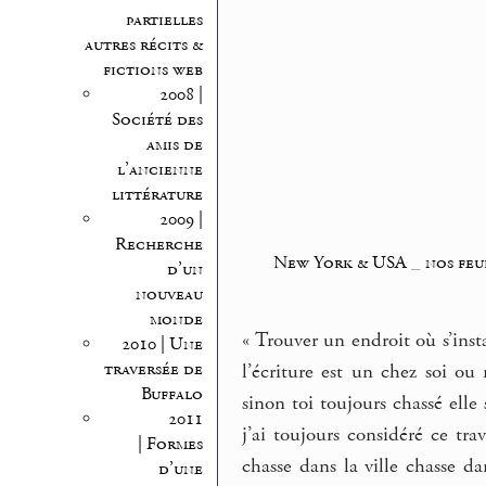
partielles
autres récits &
fictions web
2008 |
Société des
amis de
l’ancienne
littérature
2009 |
Recherche
New York & USA
_
nos feu
d’un
nouveau
monde
« Trouver un endroit où s’insta
2010 | Une
traversée de
l’écriture est un chez soi ou
Buffalo
sinon toi toujours chassé elle
2011
j’ai toujours considéré ce t
| Formes
chasse dans la ville chasse da
d’une