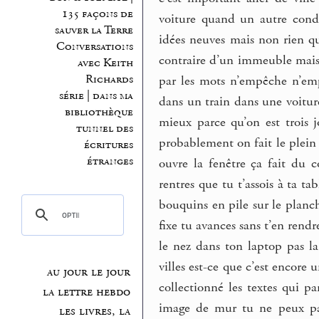
135 façons de
voiture quand un autre condu
sauver la Terre
idées neuves mais non rien q
Conversations
contraire d’un immeuble mais 
avec Keith
Richards
par les mots n’empêche n’em
série | dans ma
dans un train dans une voitur
bibliothèque
mieux parce qu’on est trois 
tunnel des
probablement on fait le plein
écritures
étranges
ouvre la fenêtre ça fait du 
rentres que tu t’assois à ta ta
bouquins en pile sur le planc
fixe tu avances sans t’en ren
le nez dans ton laptop pas la 
villes est-ce que c’est encore u
au jour le jour
collectionné les textes qui 
la lettre hebdo
image de mur tu ne peux pas
les livres, la