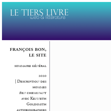
françois bon,
le site
sommaire général
2020
| Description des
hommes
#en cheminant
avec Kenneth
Goldsmith
autobiographies