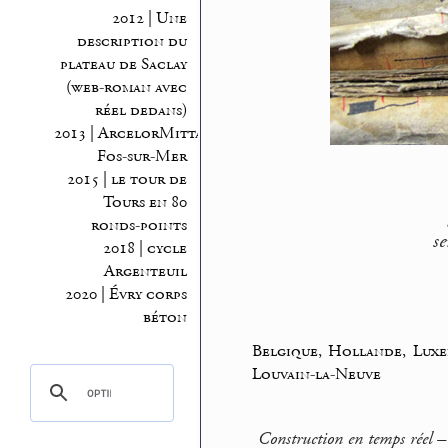
2012 | Une
description du
plateau de Saclay
(web-roman avec
réel dedans)
2013 | ArcelorMittal
Fos-sur-Mer
2015 | le tour de
Tours en 80
ronds-points
se
2018 | cycle
Argenteuil
2020 | Évry corps
béton
Belgique, Hollande, Lux
Louvain-la-Neuve
Construction en temps réel 