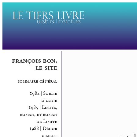
françois bon,
le site
sommaire général
1982 | Sortie
d’usine
1985 | Limite,
roman, et roman
de Limite
1988 | Décor
ciment