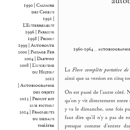
autob
1990 | Calvaire
des Chiens
1991 |
L’Enterrement
1996 | Parking
1998 | Prison
1999 | Autoroute
1960-1964
_
autobiographie
2000 | Paysage Fer
2004 | Daewoo
2008 | L’incendie
La
Flore complète portative de
du Hilton
ainsi que sa version en cinq t
2011
| Autobiographie
On est passé de l’autre côté.
des objets
2013 | Proust est
qu’on y vit directement entre 
une fiction
y va le dimanche, une fois pa
2014 | Fragments
faut dire qu’il n’y a pas de r
du dedans
presque comme d’entrer dan
théâtre