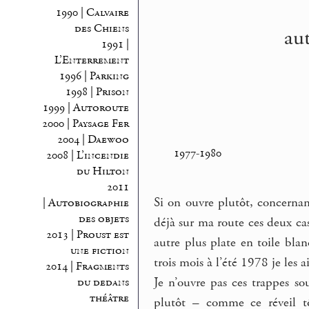
1990 | Calvaire
des Chiens
aut
1991 |
L’Enterrement
1996 | Parking
1998 | Prison
1999 | Autoroute
2000 | Paysage Fer
2004 | Daewoo
1977-1980
2008 | L’incendie
du Hilton
2011
Si on ouvre plutôt, concernant
| Autobiographie
des objets
déjà sur ma route ces deux ca
2013 | Proust est
autre plus plate en toile bla
une fiction
trois mois à l’été 1978 je les a
2014 | Fragments
Je n’ouvre pas ces trappes so
du dedans
théâtre
plutôt – comme ce réveil tô