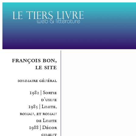
françois bon,
le site
sommaire général
1982 | Sortie
d’usine
1985 | Limite,
roman, et roman
de Limite
1988 | Décor
ciment