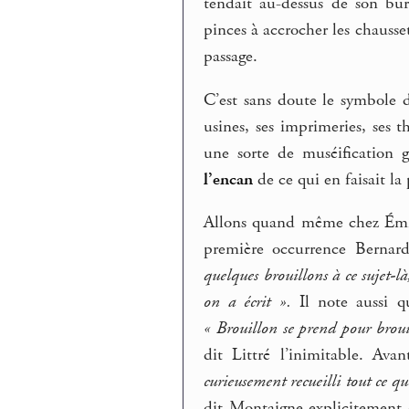
tendait au-dessus de son bu
pinces à accrocher les chausse
passage.
C’est sans doute le symbole d
usines, ses imprimeries, ses th
une sorte de muséification 
l’encan
de ce qui en faisait la 
Allons quand même chez Émile
première occurrence Bernar
quelques brouillons à ce sujet-l
on a écrit ».
Il note aussi q
« Brouillon se prend pour broui
dit Littré l’inimitable. Av
curieusement recueilli tout ce que
dit Montaigne explicitement 