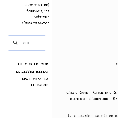
le contraire)
écrivain, un
métier ?
l’espace matos
r
au jour le jour
la lettre hebdo
les livres, la
librairie
Char, René
_
Chartier, R
_
outils de l’écriture
_
Ra
La discussion est née en c