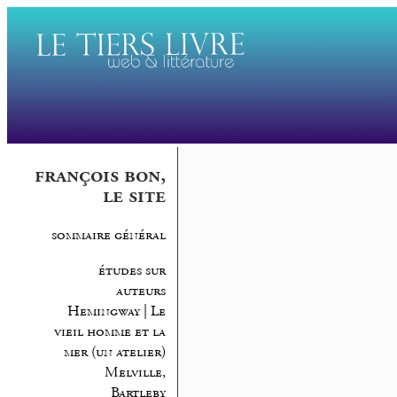
françois bon,
le site
sommaire général
études sur
auteurs
Hemingway | Le
vieil homme et la
mer (un atelier)
Melville,
Bartleby