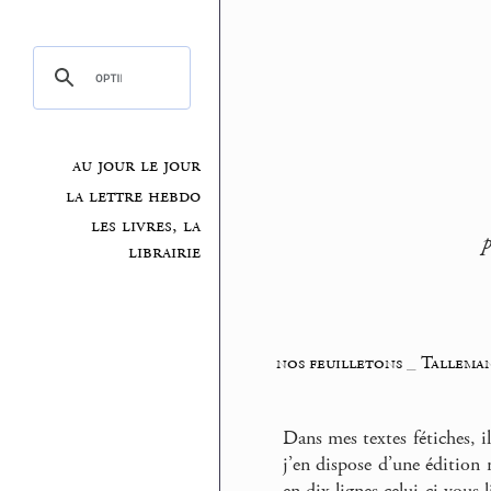
au jour le jour
la lettre hebdo
les livres, la
p
librairie
nos feuilletons
_
Talleman
Dans mes textes fétiches, 
j’en dispose d’une édition
en dix lignes celui-ci vous 