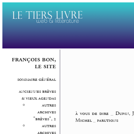
françois bon,
le site
sommaire général
anciennes brèves
& vieux agendas
autres
archives
à vous de dire
_
Dupin, 
"brèves", 2
Michel
_
parutions
autres
archives