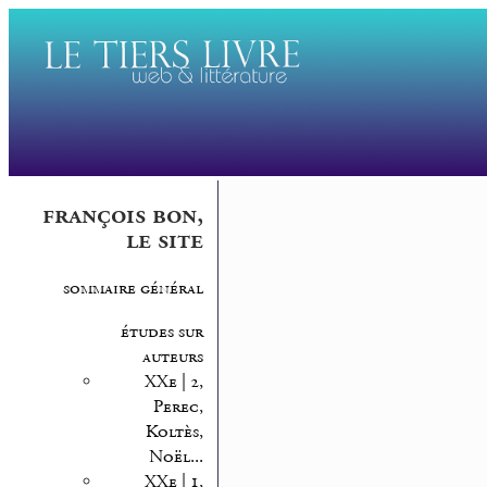
françois bon,
le site
sommaire général
études sur
auteurs
XXe | 2,
Perec,
Koltès,
Noël...
XXe | 1,