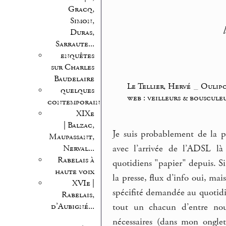
Gracq,
Simon,
Duras,
Sarraute...
enquêtes
sur Charles
Baudelaire
Le Tellier, Hervé
_
Oulip
quelques
web : veilleurs & bouscule
contemporains
XIXe
| Balzac,
Je suis probablement de la 
Maupassant,
avec l’arrivée de l’ADSL là
Nerval...
Rabelais à
quotidiens "papier" depuis. Si
haute voix
la presse, flux d’info oui, ma
XVIe |
spécifité demandée au quotidi
Rabelais,
d’Aubigné...
tout un chacun d’entre nous
nécessaires (dans mon onglet