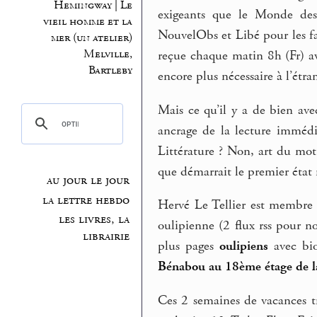
Hemingway | Le
exigeants que le Monde des 
vieil homme et la
NouvelObs et Libé pour les fai
mer (un atelier)
Melville,
reçue chaque matin 8h (Fr) 
Bartleby
encore plus nécessaire à l’étra
Mais ce qu’il y a de bien ave
ancrage de la lecture immédia
Littérature ? Non, art du mot,
que démarrait le premier état r
au jour le jour
la lettre hebdo
Hervé Le Tellier est membre
les livres, la
oulipienne (2 flux rss pour 
librairie
plus pages
oulipiens
avec bio
Bénabou au 18ème étage de 
Ces 2 semaines de vacances tr