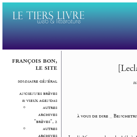
françois bon,
[Lecl
le site
sommaire général
u
anciennes brèves
& vieux agendas
autres
archives
à vous de dire
_
Benchetri
"brèves", 2
autres
archives