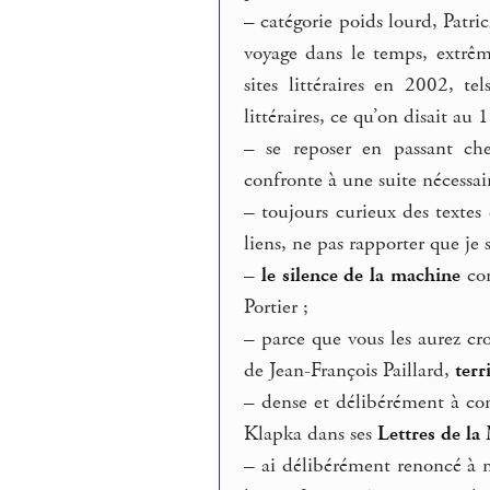
–
catégorie poids lourd, Patri
voyage dans le temps, extrême
sites littéraires en 2002, te
littéraires, ce qu’on disait au
–
se reposer en passant ch
confronte à une suite nécessai
–
toujours curieux des textes
liens, ne pas rapporter que je
–
le silence de la machine
com
Portier ;
–
parce que vous les aurez cro
de Jean-François Paillard,
terr
–
dense et délibérément à cont
Klapka dans ses
Lettres de la
–
ai délibérément renoncé à m’