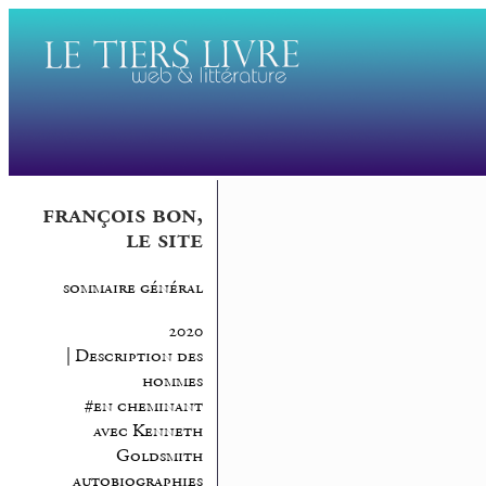
françois bon,
le site
sommaire général
2020
| Description des
hommes
#en cheminant
avec Kenneth
Goldsmith
autobiographies