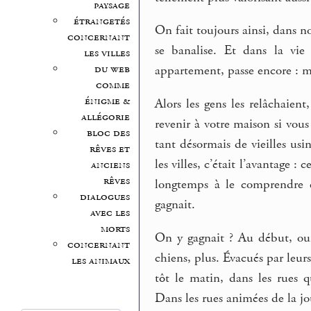
paysage
étrangetés
On fait toujours ainsi, dans n
concernant
se banalise. Et dans la vie
les villes
du web
appartement, passe encore : ma
comme
énigme &
Alors les gens les relâchaient
allégorie
revenir à votre maison si vous l
bloc des
tant désormais de vieilles usi
rêves et
les villes, c’était l’avantage :
anciens
rêves
longtemps à le comprendre et
dialogues
gagnait.
avec les
morts
On y gagnait ? Au début, oui
concernant
chiens, plus. Évacués par leur
les animaux
tôt le matin, dans les rues q
Dans les rues animées de la jou