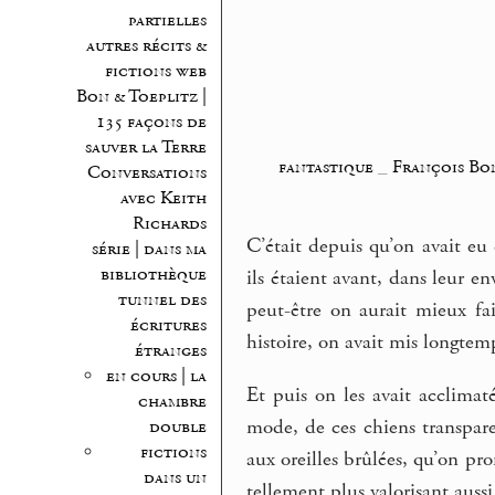
partielles
autres récits &
fictions web
Bon & Toeplitz |
135 façons de
sauver la Terre
fantastique
_
François Bon
Conversations
avec Keith
Richards
C’était depuis qu’on avait eu 
série | dans ma
bibliothèque
ils étaient avant, dans leur e
tunnel des
peut-être on aurait mieux fa
écritures
histoire, on avait mis longtemps
étranges
en cours | la
Et puis on les avait acclimaté
chambre
mode, de ces chiens transparen
double
fictions
aux oreilles brûlées, qu’on pro
dans un
tellement plus valorisant aussi