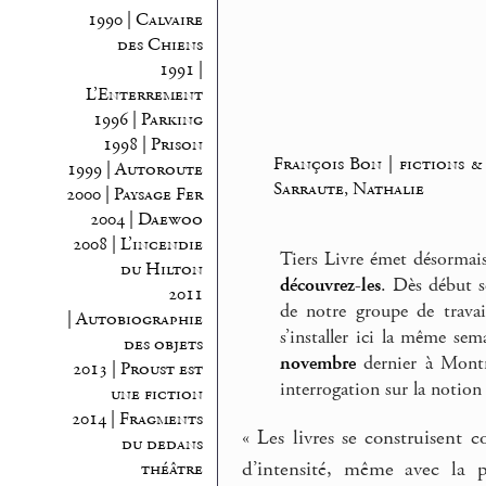
1990 | Calvaire
des Chiens
1991 |
L’Enterrement
1996 | Parking
1998 | Prison
François Bon | fictions &
1999 | Autoroute
Sarraute, Nathalie
2000 | Paysage Fer
2004 | Daewoo
2008 | L’incendie
Tiers Livre émet désormais
du Hilton
découvrez-les
. Dès début se
2011
de notre groupe de trava
| Autobiographie
s’installer ici la même s
des objets
novembre
dernier à Montré
2013 | Proust est
interrogation sur la notio
une fiction
2014 | Fragments
« Les livres se construisent 
du dedans
d’intensité, même avec la p
théâtre