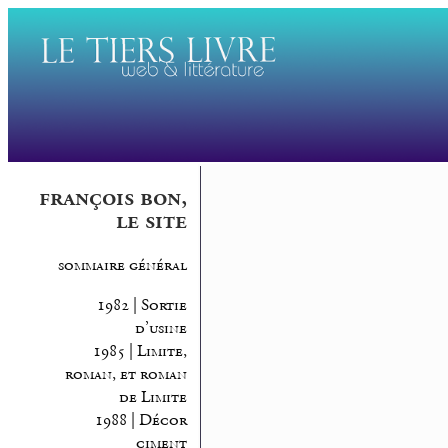
françois bon,
le site
sommaire général
1982 | Sortie
d’usine
1985 | Limite,
roman, et roman
de Limite
1988 | Décor
ciment