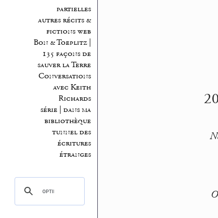
partielles
autres récits &
fictions web
Bon & Toeplitz |
135 façons de
sauver la Terre
Conversations
avec Keith
20
Richards
série | dans ma
bibliothèque
tunnel des
No
écritures
étranges
O