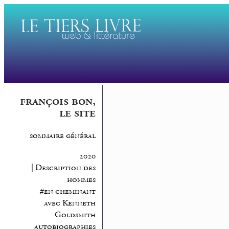
françois bon,
le site
sommaire général
2020
| Description des
hommes
#en cheminant
avec Kenneth
Goldsmith
autobiographies