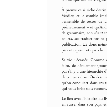
fantastique ont cette agilit
À preuve ce si riche destin
Verdier, et le comble (ma
l’ensemble de textes de 
précieusement – et qu’André
de grammaire, son
chant
et
courts, ses traductions ne 
publication. Et donc même i
pris et repris : et qui a lu
Sa vie : écrasée. Comme c
faim, de dénuement (pour 
pas s’il y a une hiérarchie
dans une valise. On écrit s
qu’on conquiert dans ces te
qui vous brise sans recours
Le lien avec l’histoire du 
en russe, dans son pays et