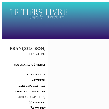
françois bon,
le site
sommaire général
études sur
auteurs
Hemingway | Le
vieil homme et la
mer (un atelier)
Melville,
Bartleby