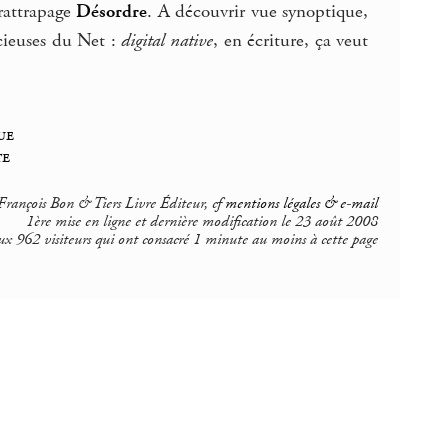
rattrapage
Désordre
. A découvrir vue synoptique,
acieuses du Net :
digital native
, en écriture, ça veut
ue
te
rançois Bon & Tiers Livre Éditeur, cf
mentions légales & e-mail
1ère mise en ligne et dernière modification le 23 août 2008
ux 962 visiteurs qui ont consacré 1 minute au moins à cette page