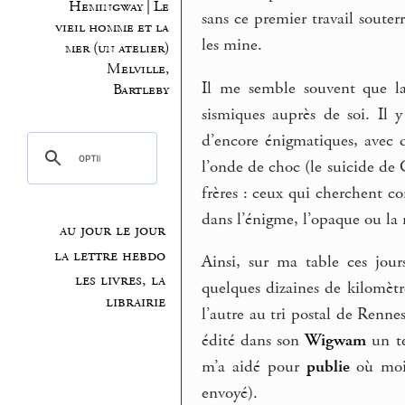
Hemingway | Le
sans ce premier travail souterra
vieil homme et la
les mine.
mer (un atelier)
Melville,
Il me semble souvent que la
Bartleby
sismiques auprès de soi. Il 
d’encore énigmatiques, avec d
l’onde de choc (le suicide de C
frères : ceux qui cherchent c
dans l’énigme, l’opaque ou la 
au jour le jour
la lettre hebdo
Ainsi, sur ma table ces jour
les livres, la
quelques dizaines de kilomètre
librairie
l’autre au tri postal de Rennes
édité dans son
Wigwam
un te
m’a aidé pour
publie
où moi 
envoyé).