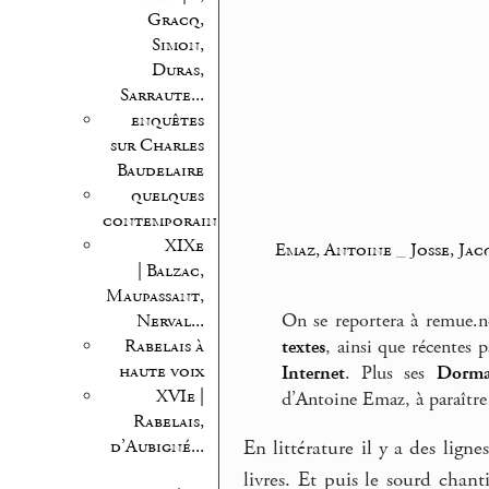
Gracq,
Simon,
Duras,
Sarraute...
enquêtes
sur Charles
Baudelaire
quelques
contemporains
XIXe
Emaz, Antoine
_
Josse, Jac
| Balzac,
Maupassant,
On se reportera à remue.n
Nerval...
Rabelais à
textes
, ainsi que récentes 
haute voix
Internet
. Plus ses
Dorma
XVIe |
d’Antoine Emaz, à paraître
Rabelais,
d’Aubigné...
En littérature il y a des lign
livres. Et puis le sourd chant