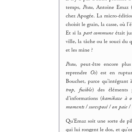
temps,
Peau
, Antoine Emaz (
chez Apogée. La micro-édition
choisit le grain, la casse, où 
Et si la
part commune
était ju
ville, la tâche ou le souci du 
et les mine ?
Peau
, peut-être encore plu
reprendre
Os
) est en ruptu
Bouchet, parce qu’intégrant 
trop, fusible
) des éléments 
d’informations (
kamikaze à o
moments / surexposé / on paie / c
Qu’Emaz soit une sorte de pil
qui lui rongent le dos, et qu’