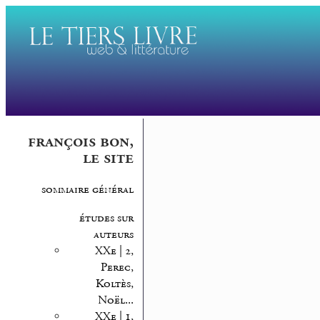
françois bon,
le site
sommaire général
études sur
auteurs
XXe | 2,
Perec,
Koltès,
Noël...
XXe | 1,