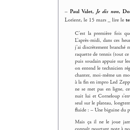
–
Paul Valet,
Je dis non
, Do
Lorient, le 15 mars _ lire le
te
C’est la première fois q
L’après-midi, dans ces heure
j’ai discrètement branché m
raquette de tennis (tout ce 
puis soudain appuie sur les
on entend le technicien rég
chanter, moi-même un mome
à la fin en impro Led Zep
ne se met pas en ligne, ce
nuit lui et Corneloup s’en
seul sur le plateau, longt
fluide : – Une biguine du pè
Mais ça il ne le joue jam
connaît pourtant note à no