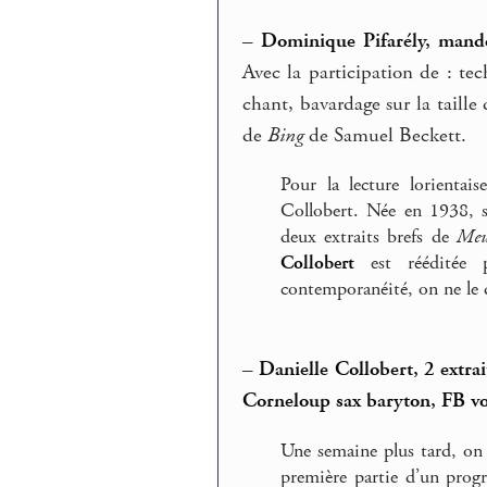
–
Dominique Pifarély, mando
Avec la participation de : te
chant, bavardage sur la taille
de
Bing
de Samuel Beckett.
Pour la lecture lorientai
Collobert. Née en 1938, su
deux extraits brefs de
Meu
Collobert
est rééditée 
contemporanéité, on ne le d
–
Danielle Collobert, 2 extra
Corneloup sax baryton, FB vo
Une semaine plus tard, on e
première partie d’un progr