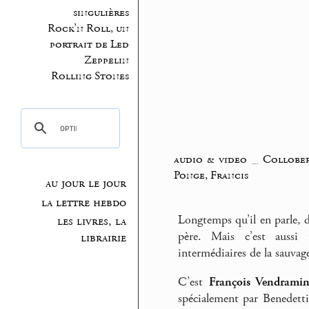
singulières
Rock’n Roll, un
portrait de Led
Zeppelin
Rolling Stones
audio & video
_
Collobe
Ponge, Francis
au jour le jour
la lettre hebdo
Longtemps qu’il en parle, 
les livres, la
père. Mais c’est aussi
librairie
intermédiaires de la sauvag
C’est
François Vendramin
spécialement par Benedetti