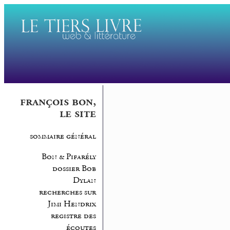
françois bon,
le site
sommaire général
Bon & Pifarély
dossier Bob
Dylan
recherches sur
Jimi Hendrix
registre des
écoutes