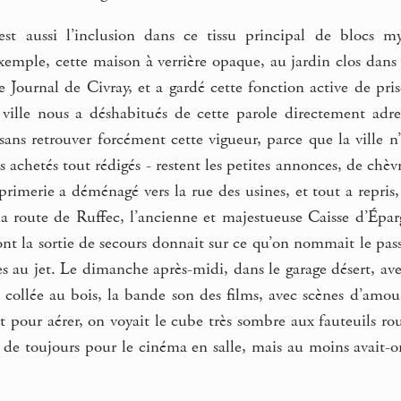
’est aussi l’inclusion dans ce tissu principal de blocs 
xemple, cette maison à verrière opaque, au jardin clos dans 
 le Journal de Civray, et a gardé cette fonction active de pr
 ville nous a déshabitués de cette parole directement adres
, sans retrouver forcément cette vigueur, parce que la ville n
es achetés tout rédigés - restent les petites annonces, de chè
mprimerie a déménagé vers la rue des usines, et tout a repris
la route de Ruffec, l’ancienne et majestueuse Caisse d’Épar
nt la sortie de secours donnait sur ce qu’on nommait le pas
res au jet. Le dimanche après-midi, dans le garage désert, ave
le collée au bois, la bande son des films, avec scènes d’amo
t pour aérer, on voyait le cube très sombre aux fauteuils ro
 de toujours pour le cinéma en salle, mais au moins avait-o