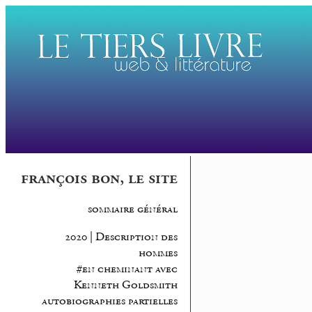
françois bon, le site
sommaire général
2020 | Description des
hommes
#en cheminant avec
Kenneth Goldsmith
autobiographies partielles