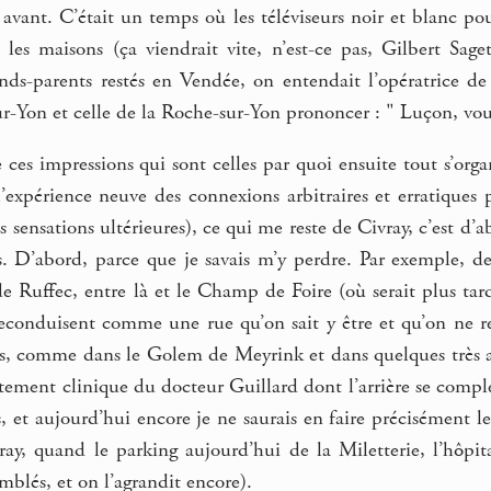
e avant. C’était un temps où les téléviseurs noir et blanc p
 les maisons (ça viendrait vite, n’est-ce pas, Gilbert Sage
nds-parents restés en Vendée, on entendait l’opératrice d
ur-Yon et celle de la Roche-sur-Yon prononcer : " Luçon, vo
ces impressions qui sont celles par quoi ensuite tout s’organi
’expérience neuve des connexions arbitraires et erratiques 
es sensations ultérieures), ce qui me reste de Civray, c’est d
. D’abord, parce que je savais m’y perdre. Par exemple, 
 de Ruffec, entre là et le Champ de Foire (où serait plus ta
econduisent comme une rue qu’on sait y être et qu’on ne re
s, comme dans le Golem de Meyrink et dans quelques très anci
ctement clinique du docteur Guillard dont l’arrière se complexi
 et aujourd’hui encore je ne saurais en faire précisément le
ray, quand le parking aujourd’hui de la Miletterie, l’hôpit
blés, et on l’agrandit encore).