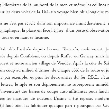
 kilomètres de là, au bord de la mer, et même les collines ni 
sur les deux voies de la 164, un voyage bien plus long que m
a ne s’est pas révélé dans son importance immédiatement, ma
ographique, la place en face l’église, d’un poste d’observati
le tour et en haut sa lucarne.
tait dès l’arrivée depuis l’ouest. Bien sûr, maintenant, je
vée depuis Confolens, ou depuis Ruffec ou Gençay, mais la s
ouest et notre ancien village de Vendée. Après la côte de Saint
’un coup au milieu d’usines, de chaque côté de la route et ju
c par exemple, et puis les deux antres du fer, P.B.L. c’éta
 lettres, le sigle et son déploiement, se superposent imméd
l’inventeur) des barres de coupe auto-affûtantes pour fauch
tes les marques de tracteur. L’usine a été reprise, moder
il faut bien les fabriquer quelque part : pourquoi pas Civr