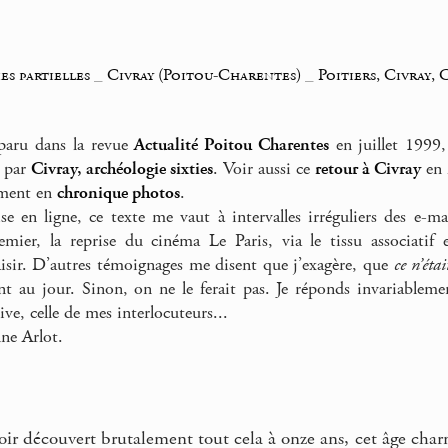
es partielles
_
Civray (Poitou-Charentes)
_
Poitiers, Civray,
 paru dans la revue
Actualité Poitou Charentes
en juillet 1999, 
0 par
Civray, archéologie sixties
. Voir aussi ce
retour à Civray
en 
ément en
chronique photos
.
e en ligne, ce texte me vaut à intervalles irréguliers des e-
premier, la reprise du cinéma Le Paris, via le tissu associat
isir. D’autres témoignages me disent que j’exagère, que
ce n’éta
nt au jour. Sinon, on ne le ferait pas. Je réponds invariablem
ive, celle de mes interlocuteurs...
ne Arlot.
ir découvert brutalement tout cela à onze ans, cet âge charn