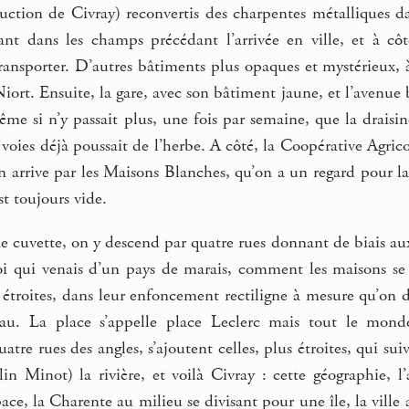
uction de Civray) reconvertis des charpentes métalliques da
nt dans les champs précédant l’arrivée en ville, et à cô
transporter. D’autres bâtiments plus opaques et mystérieux,
Niort. Ensuite, la gare, avec son bâtiment jaune, et l’avenue 
me si n’y passait plus, une fois par semaine, que la draisine
es voies déjà poussait de l’herbe. A côté, la Coopérative Agric
on arrive par les Maisons Blanches, qu’on a un regard pour la
st toujours vide.
ne cuvette, on y descend par quatre rues donnant de biais aux
i qui venais d’un pays de marais, comment les maisons se h
s étroites, dans leur enfoncement rectiligne à mesure qu’on
eau. La place s’appelle place Leclerc mais tout le monde
uatre rues des angles, s’ajoutent celles, plus étroites, qui 
lin Minot) la rivière, et voilà Civray : cette géographie, 
ace, la Charente au milieu se divisant pour une île, la ville 