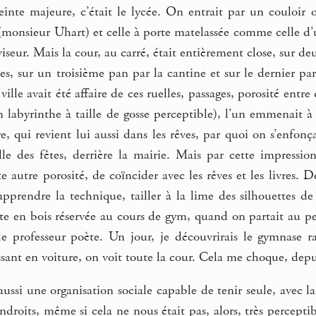
inte majeure, c’était le lycée. On entrait par un couloir o
 (monsieur Uhart) et celle à porte matelassée comme celle d
seur. Mais la cour, au carré, était entièrement close, sur deu
tes, sur un troisième pan par la cantine et sur le dernier p
ille avait été affaire de ces ruelles, passages, porosité entre d
un labyrinthe à taille de gosse perceptible), l’un emmenait
, qui revient lui aussi dans les rêves, par quoi on s’enfonça
lle des fêtes, derrière la mairie. Mais par cette impressio
te autre porosité, de coïncider avec les rêves et les livres. D
apprendre la technique, tailler à la lime des silhouettes d
e en bois réservée au cours de gym, quand on partait au pet
le professeur poète. Un jour, je découvrirais le gymnase ra
sant en voiture, on voit toute la cour. Cela me choque, dep
 aussi une organisation sociale capable de tenir seule, avec
ndroits, même si cela ne nous était pas, alors, très percept