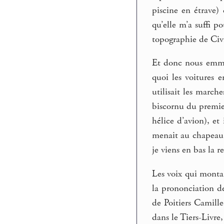
piscine en étrave) 
qu’elle m’a suffi p
topographie de Civr
Et donc nous emmén
quoi les voitures e
utilisait les march
biscornu du premier
hélice d’avion), et
menait au chapeau m
je viens en bas la 
Les voix qui montai
la prononciation de
de Poitiers Camill
dans le Tiers-Livre