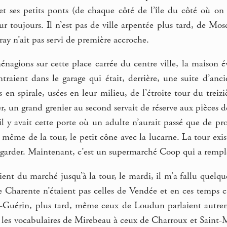
et ses petits ponts (de chaque côté de l’île du côté où on 
our toujours. Il n’est pas de ville arpentée plus tard, de M
ay n’ait pas servi de première accroche.
agions sur cette place carrée du centre ville, la maison é
ntraient dans le garage qui était, derrière, une suite d’an
es en spirale, usées en leur milieu, de l’étroite tour du tre
, un grand grenier au second servait de réserve aux pièces dé
 il y avait cette porte où un adulte n’aurait passé que de pr
ême de la tour, le petit cône avec la lucarne. La tour exist
regarder. Maintenant, c’est un supermarché Coop qui a rempla
ent du marché jusqu’à la tour, le mardi, il m’a fallu quelqu
 Charente n’étaient pas celles de Vendée et en ces temps c’é
e-Guérin, plus tard, même ceux de Loudun parlaient autre
, les vocabulaires de Mirebeau à ceux de Charroux et Saint-M