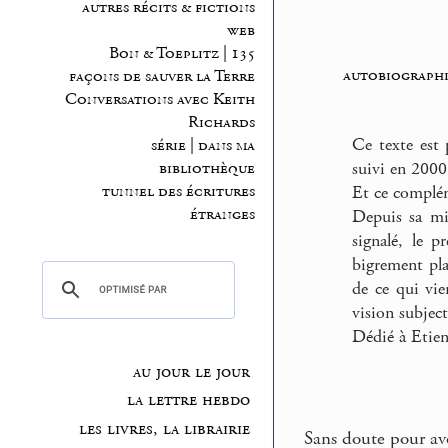
autres récits & fictions
web
Bon & Toeplitz | 135
autobiographi
façons de sauver la Terre
Conversations avec Keith
Richards
Ce texte est
série | dans ma
suivi en 200
bibliothèque
tunnel des écritures
Et ce compl
étranges
Depuis sa mis
signalé, le 
bigrement pla
de ce qui vie
vision subject
Dédié à Etien
au jour le jour
la lettre hebdo
les livres, la librairie
Sans doute pour avo