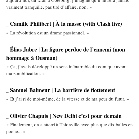
aujourd’hui, du Mali à Göteborg, j’imagine qu’il ne sera jamais
vraiment tranquille, pas tiré d’affaire, non. »
Camille Philibert | À la masse (with Clash live)
_
« La révolution est un drame passionnel. »
Élias Jabre | La figure perdue de l’ennemi (mon
_
hommage à Ousman)
« Ça, j’avais développé un sens inénarrable du comique avant
ma zombification. »
Samuel Balmeur | La barrière de flottement
_
« Et j’ai ri de moi-même, de la vitesse et de ma peur du futur. »
Olivier Chapuis | New Delhi c’est pour demain
_
« Finalement, on a atterri à Thionville avec plus que dix balles en
poche... »