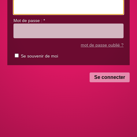
Mot de passe :
*
mot de passe oublié ?
Se souvenir de moi