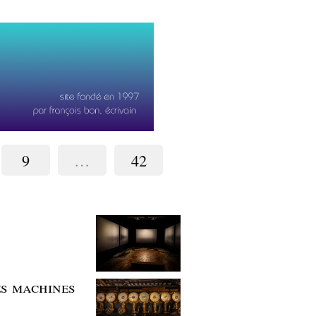
9
…
42
es machines