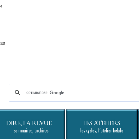
n
ies