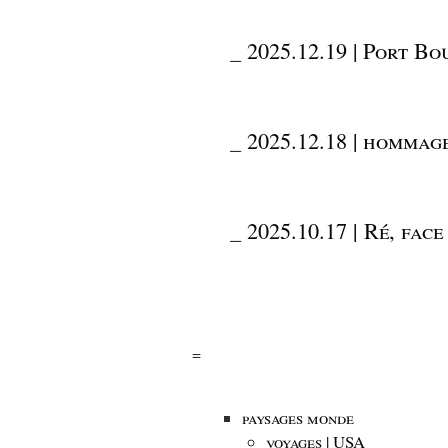
_
2025.12.19 | Port B
_
2025.12.18 | hommag
_
2025.10.17 | Ré, fac
=
paysages monde
voyages | USA