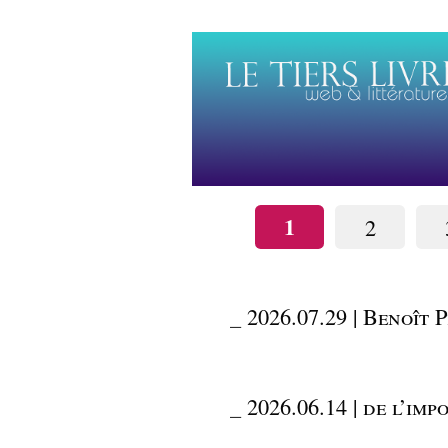
1
2
_
2026.07.29 | Benoît 
_
2026.06.14 | de l’i