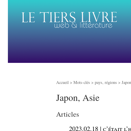
Accueil
> Mots-clés > pays, régions >
Japon
Japon, Asie
Articles
_
2023.02.18 | c’était l