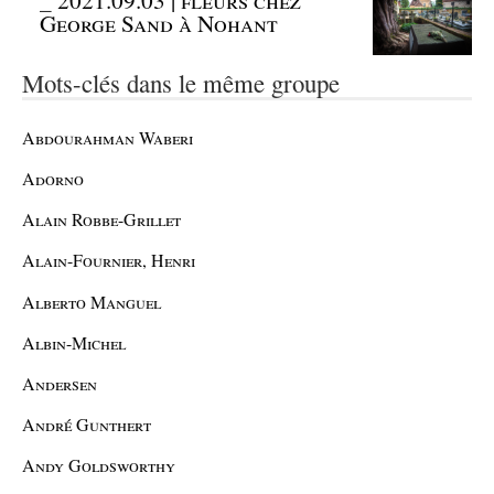
George Sand à Nohant
Mots-clés dans le même groupe
Abdourahman Waberi
Adorno
Alain Robbe-Grillet
Alain-Fournier, Henri
Alberto Manguel
Albin-Michel
Andersen
André Gunthert
Andy Goldsworthy