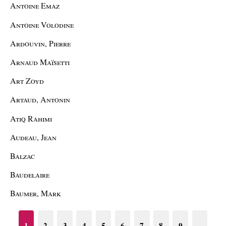
Antoine Emaz
Antoine Volodine
Ardouvin, Pierre
Arnaud Maïsetti
Art Zoyd
Artaud, Antonin
Atiq Rahimi
Audeau, Jean
Balzac
Baudelaire
Baumer, Mark
1
2
3
4
5
6
7
8
9
…