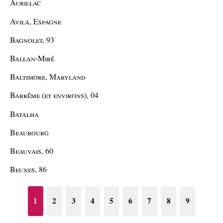
Aurillac
Avila, Espagne
Bagnolet, 93
Ballan-Miré
Baltimore, Maryland
Barrême (et environs), 04
Batalha
Beaubourg
Beauvais, 60
Beuxes, 86
1
2
3
4
5
6
7
8
9