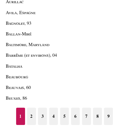
Aurillac
Avila, Espagne
Bagnolet, 93
Ballan-Miré
Baltimore, Maryland
Barrême (et environs), 04
Batalha
Beaubourg
Beauvais, 60
Beuxes, 86
1
2
3
4
5
6
7
8
9