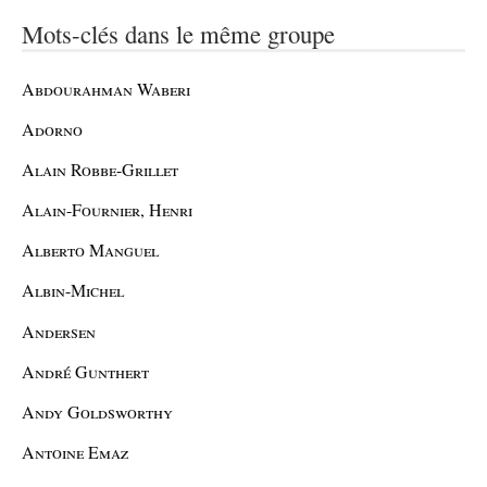
Mots-clés dans le même groupe
Abdourahman Waberi
Adorno
Alain Robbe-Grillet
Alain-Fournier, Henri
Alberto Manguel
Albin-Michel
Andersen
André Gunthert
Andy Goldsworthy
Antoine Emaz