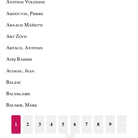
Antoine Volodine
Ardouvin, Pierre
Arnaud Maïsetti
Art Zoyd
Artaud, Antonin
Atiq Rahimi
Audeau, Jean
Balzac
Baudelaire
Baumer, Mark
1
2
3
4
5
6
7
8
9
…