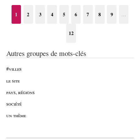
1
2
3
4
5
6
7
8
9
…
12
Autres groupes de mots-clés
#villes
le site
pays, régions
société
un thème