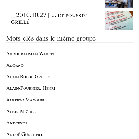
_
2010.10.27 | ... et poussin
grillé
Mots-clés dans le même groupe
Abdourahman Waberi
Adorno
Alain Robbe-Grillet
Alain-Fournier, Henri
Alberto Manguel
Albin-Michel
Andersen
André Gunthert