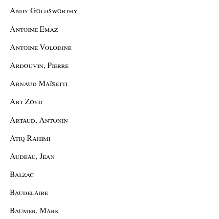
Andy Goldsworthy
Antoine Emaz
Antoine Volodine
Ardouvin, Pierre
Arnaud Maïsetti
Art Zoyd
Artaud, Antonin
Atiq Rahimi
Audeau, Jean
Balzac
Baudelaire
Baumer, Mark