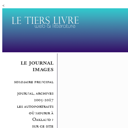
<
le journal
images
sommaire principal
journal, archives
2005-2017
les autoportraits
où mourir à
Oakland ?
sur ce site