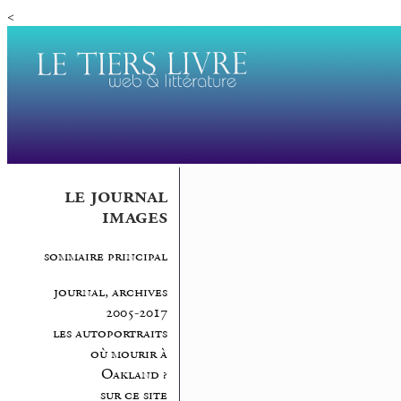
<
le journal
images
sommaire principal
journal, archives
2005-2017
les autoportraits
où mourir à
Oakland ?
sur ce site