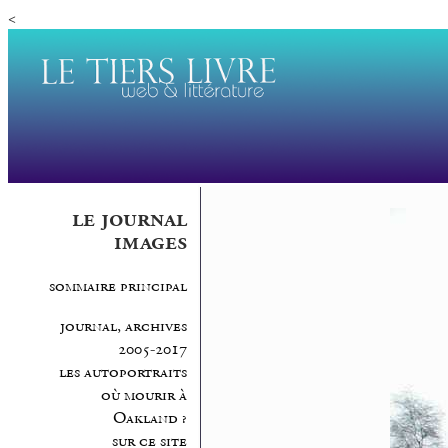
<
le journal
images
sommaire principal
journal, archives
2005-2017
les autoportraits
où mourir à
Oakland ?
sur ce site