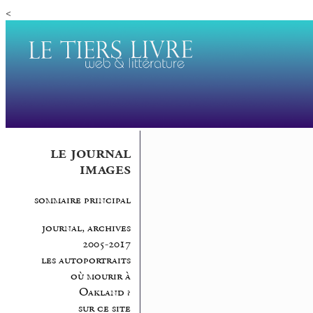
<
le journal
images
sommaire principal
journal, archives
2005-2017
les autoportraits
où mourir à
Oakland ?
sur ce site