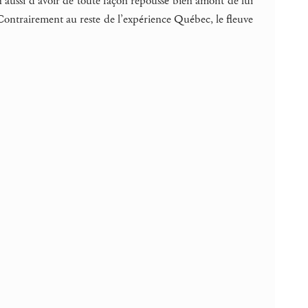
n aussi d’avoir de toute façon repoussé bien amont de lui
Contrairement au reste de l’expérience Québec, le fleuve