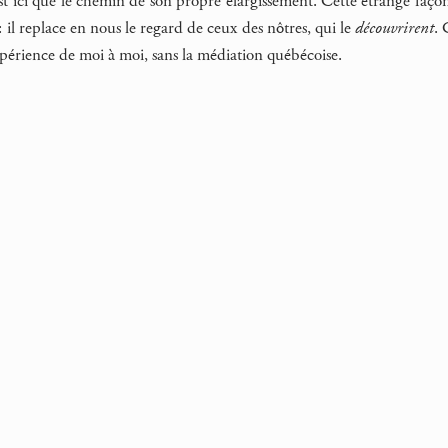
est ici que le chemin de son propre élargissement. Cette étrange faço
il replace en nous le regard de ceux des nôtres, qui le
découvrirent
. 
expérience de moi à moi, sans la médiation québécoise.