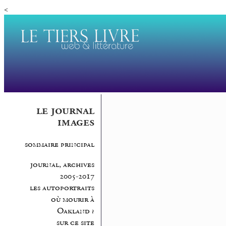
<
le journal
images
sommaire principal
journal, archives
2005-2017
les autoportraits
où mourir à
Oakland ?
sur ce site