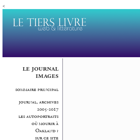
<
le journal
images
sommaire principal
journal, archives
2005-2017
les autoportraits
où mourir à
Oakland ?
sur ce site