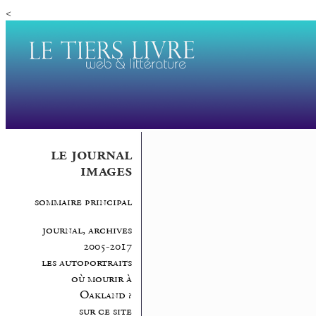
<
le journal
images
sommaire principal
journal, archives
2005-2017
les autoportraits
où mourir à
Oakland ?
sur ce site