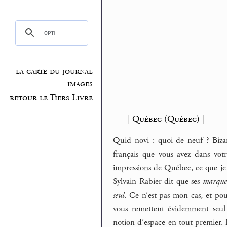
la carte du journal
images
retour le Tiers Livre
|
Québec (Québec)
|
Quid novi : quoi de neuf ? Bizar
français que vous avez dans vot
impressions de Québec, ce que je f
Sylvain Rabier dit que ses
marque
seul
. Ce n’est pas mon cas, et pou
vous remettent évidemment seul f
notion d’espace en tout premier.