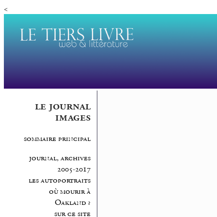
<
le journal
images
sommaire principal
journal, archives
2005-2017
les autoportraits
où mourir à
Oakland ?
sur ce site