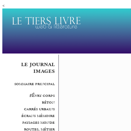
<
le journal
images
sommaire principal
#Évry corps
béton
carrés urbains
écrans mémoire
paysages monde
routes, métier