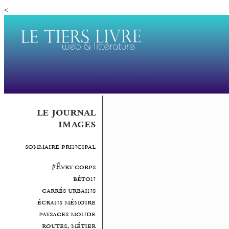
<
le journal
images
sommaire principal
#Évry corps
béton
carrés urbains
écrans mémoire
paysages monde
routes, métier